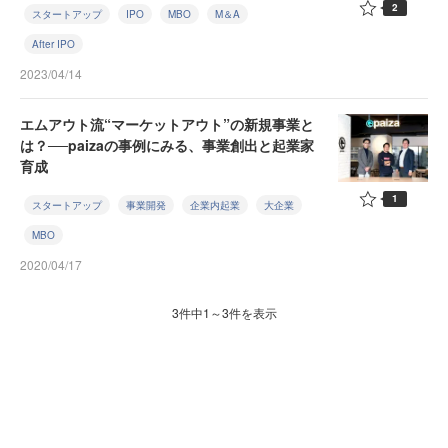
2
スタートアップ
IPO
MBO
M＆A
After IPO
2023/04/14
エムアウト流“マーケットアウト”の新規事業と
は？──paizaの事例にみる、事業創出と起業家
育成
1
スタートアップ
事業開発
企業内起業
大企業
MBO
2020/04/17
3件中1～3件を表示