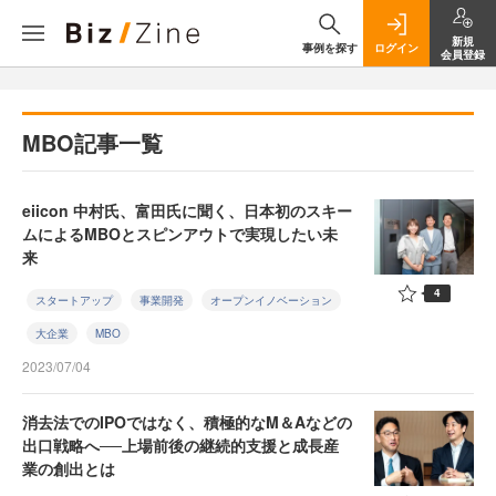
新規
事例を探す
ログイン
会員登録
MBO記事一覧
eiicon 中村氏、富田氏に聞く、日本初のスキー
ムによるMBOとスピンアウトで実現したい未
来
4
スタートアップ
事業開発
オープンイノベーション
大企業
MBO
2023/07/04
消去法でのIPOではなく、積極的なM＆Aなどの
出口戦略へ──上場前後の継続的支援と成長産
業の創出とは