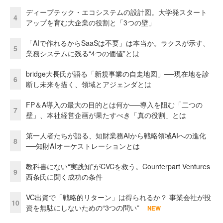
ディープテック・エコシステムの設計図。大学発スタート
4
アップを育む大企業の役割と「3つの壁」
「AIで作れるからSaaSは不要」は本当か。ラクスが示す、
5
業務システムに残る“4つの価値”とは
bridge大長氏が語る「新規事業の自走地図」──現在地を診
6
断し未来を描く、領域とアジェンダとは
FP＆A導入の最大の目的とは何か──導入を阻む「二つの
7
壁」、本社経営企画が果たすべき「真の役割」とは
第一人者たちが語る、知財業務AIから戦略領域AIへの進化
8
──知財AIオーケストレーションとは
教科書にない“実践知”がCVCを救う。Counterpart Ventures
9
西条氏に聞く成功の条件
VC出資で「戦略的リターン」は得られるか？ 事業会社が投
10
資を無駄にしないための“3つの問い”
NEW