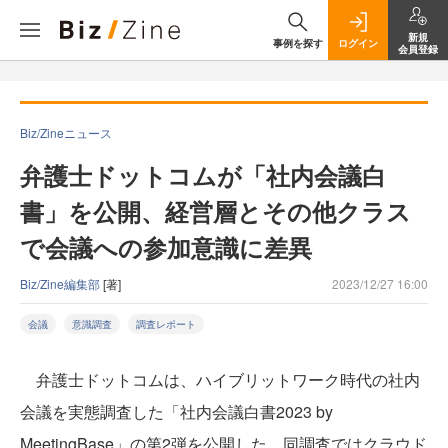
新規
事例を探す
ログイン
会員登録
Biz/Zineニュース
弁護士ドットコムが「社内会議白
書」を公開、経営層とその他クラス
で会議への参加意識に差異
Biz/Zine編集部
[著]
2023/12/27 16:00
会議
意識調査
調査レポート
弁護士ドットコムは、ハイブリットワーク時代の社内
会議を実態調査した「社内会議白書2023 by
MeetingBase」の第2弾を公開した。同調査ではクラウド