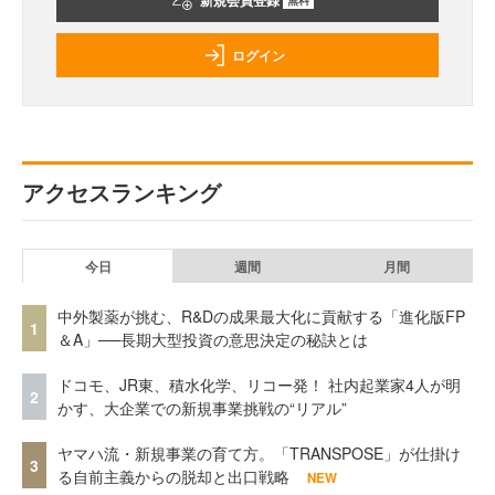
新規会員登録
ログイン
アクセスランキング
今日
週間
月間
中外製薬が挑む、R&Dの成果最大化に貢献する「進化版FP
1
＆A」──長期大型投資の意思決定の秘訣とは
ドコモ、JR東、積水化学、リコー発！ 社内起業家4人が明
2
かす、大企業での新規事業挑戦の“リアル”
ヤマハ流・新規事業の育て方。「TRANSPOSE」が仕掛け
3
る自前主義からの脱却と出口戦略
NEW