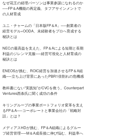
なぜ花王の経理パーソンは事業参謀になれるのか
──FP＆A機能の再定義、タフアサインメントで
の人材育成
ユニ・チャームの「日本版FP＆A」──創業者の
経営モデル×OODA、未経験者をプロへ育成する
秘訣とは
NECの最高益を支えた、FP＆Aによる短期と長期
利益のジレンマ克服──経営可視化と人材育成の
秘訣とは
ENEOSが挑む、ROIC経営を加速させるFP＆A組
織──立ち上げ背景にあったPBR1倍割れの危機感
教科書にない“実践知”がCVCを救う。Counterpart
Ventures西条氏に聞く成功の条件
キリングループの事業ポートフォリオ変革を支え
るFP＆A──コーポレートと事業会社の「戦略対
話」とは？
メディアスHDが挑む、FP＆A組織によるグルー
プ経営管理──M＆A成長後に伸び悩む、利益率へ