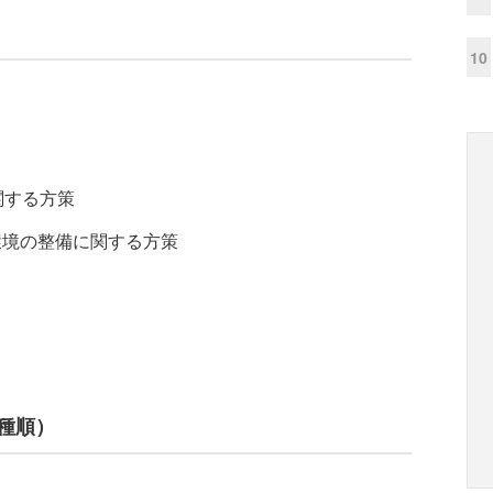
10
関する方策
環境の整備に関する方策
業種順）