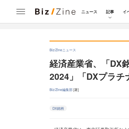
ニュース
記事
イ
Biz/Zineニュース
経済産業省、「DX銘
2024」「DXプラチナ
Biz/Zine編集部
[著]
DX銘柄