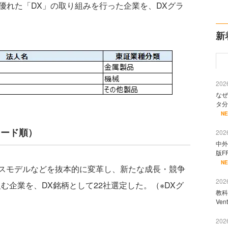
に優れた「DX」の取り組みを行った企業を、DXグラ
新
2026
なぜ
タ分
N
コード順）
2026
中外
版F
N
スモデルなどを抜本的に変革し、新たな成長・競争
2026
む企業を、DX銘柄として22社選定した。（※DXグ
教科
Ve
2026