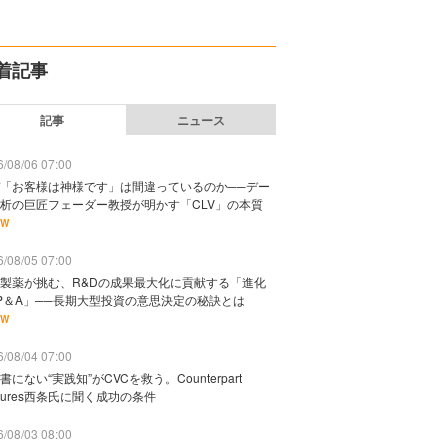
着記事
記事
ニュース
/08/06 07:00
「お客様は神様です」は間違っているのか──デー
析の巨匠フェーダー教授が明かす「CLV」の本質
EW
/08/05 07:00
製薬が挑む、R&Dの成果最大化に貢献する「進化
P＆A」──長期大型投資の意思決定の秘訣とは
EW
/08/04 07:00
書にない“実践知”がCVCを救う。Counterpart
ntures西条氏に聞く成功の条件
/08/03 08:00