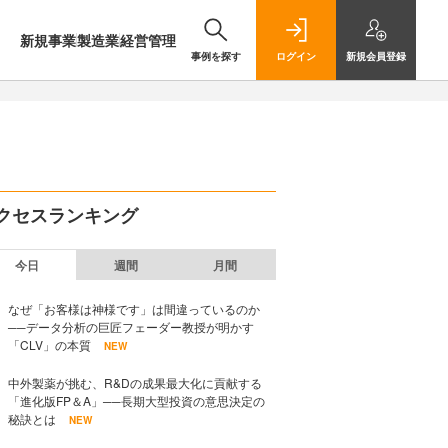
新規事業
製造業
経営管理
事例を探す
ログイン
新規
会員登録
クセスランキング
今日
週間
月間
なぜ「お客様は神様です」は間違っているのか
──データ分析の巨匠フェーダー教授が明かす
「CLV」の本質
NEW
中外製薬が挑む、R&Dの成果最大化に貢献する
「進化版FP＆A」──長期大型投資の意思決定の
秘訣とは
NEW