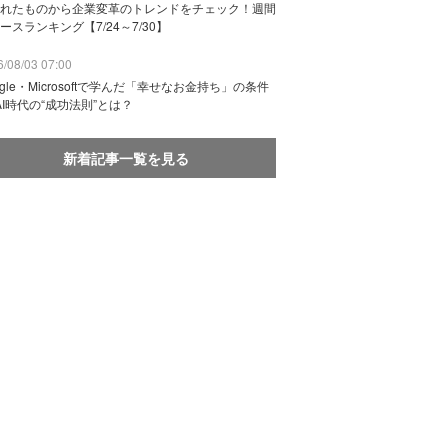
れたものから企業変革のトレンドをチェック！週間
ースランキング【7/24～7/30】
/08/03 07:00
ogle・Microsoftで学んだ「幸せなお金持ち」の条件
AI時代の“成功法則”とは？
新着記事一覧を見る