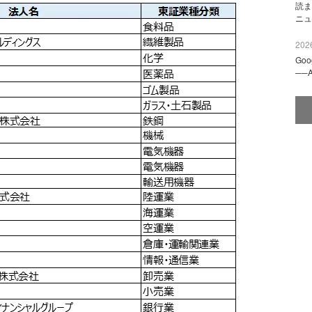
読ま
ニュ
2026
Go
──