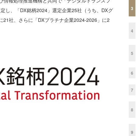
び情報処理推進機構と共同で「デジタルトランスフ
3
し、「DX銘柄2024」選定企業25社（うち、DXグ
1社、さらに「DXプラチナ企業2024-2026」に2
4
5
6
7
8
9