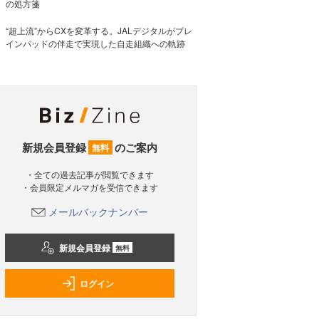
の処方箋
“超上流”からCXを変革する。JALデジタルがブレ
インパッドの伴走で実現した自走組織への軌跡
新規会員登録
のご案内
無料
・全ての過去記事が閲覧できます
・会員限定メルマガを受信できます
メールバックナンバー
新規会員登録
無料
ログイン