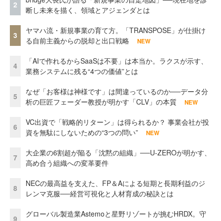
2
断し未来を描く、領域とアジェンダとは
ヤマハ流・新規事業の育て方。「TRANSPOSE」が仕掛け
3
る自前主義からの脱却と出口戦略
NEW
「AIで作れるからSaaSは不要」は本当か。ラクスが示す、
4
業務システムに残る“4つの価値”とは
なぜ「お客様は神様です」は間違っているのか──データ分
5
析の巨匠フェーダー教授が明かす「CLV」の本質
NEW
VC出資で「戦略的リターン」は得られるか？ 事業会社が投
6
資を無駄にしないための“3つの問い”
NEW
大企業の6割超が陥る「沈黙の組織」──U-ZEROが明かす、
7
高め合う組織への変革要件
NECの最高益を支えた、FP＆Aによる短期と長期利益のジ
8
レンマ克服──経営可視化と人材育成の秘訣とは
グローバル製造業Astemoと星野リゾートが挑むHRDX。守
9