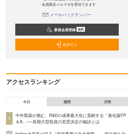
・会員限定メルマガを受信できます
メールバックナンバー
新規会員登録
無料
ログイン
アクセスランキング
今日
週間
月間
中外製薬が挑む、R&Dの成果最大化に貢献する「進化版FP
1
＆A」──長期大型投資の意思決定の秘訣とは
bridge大長氏が語る「新規事業の自走地図」──現在地を診