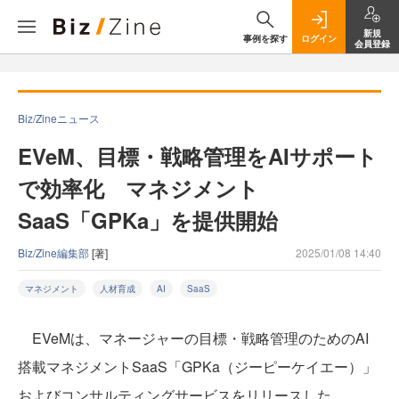
新規
事例を探す
ログイン
会員登録
Biz/Zineニュース
EVeM、目標・戦略管理をAIサポート
で効率化 マネジメント
SaaS「GPKa」を提供開始
Biz/Zine編集部
[著]
2025/01/08 14:40
マネジメント
人材育成
AI
SaaS
EVeMは、マネージャーの目標・戦略管理のためのAI
搭載マネジメントSaaS「GPKa（ジーピーケイエー）」
およびコンサルティングサービスをリリースした。