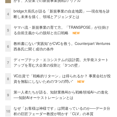
かす、大企業での新規事業挑戦の“リアル”
bridge大長氏が語る「新規事業の自走地図」──現在地を診
4
断し未来を描く、領域とアジェンダとは
ヤマハ流・新規事業の育て方。「TRANSPOSE」が仕掛け
5
る自前主義からの脱却と出口戦略
NEW
教科書にない“実践知”がCVCを救う。Counterpart Ventures
6
西条氏に聞く成功の条件
ディープテック・エコシステムの設計図。大学発スタート
7
アップを育む大企業の役割と「3つの壁」
VC出資で「戦略的リターン」は得られるか？ 事業会社が投
8
資を無駄にしないための“3つの問い”
NEW
第一人者たちが語る、知財業務AIから戦略領域AIへの進化
9
──知財AIオーケストレーションとは
なぜ「お客様は神様です」は間違っているのか──データ分
10
析の巨匠フェーダー教授が明かす「CLV」の本質