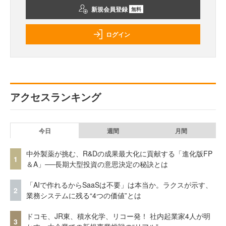
新規会員登録
無料
ログイン
アクセスランキング
今日
週間
月間
中外製薬が挑む、R&Dの成果最大化に貢献する「進化版FP
1
＆A」──長期大型投資の意思決定の秘訣とは
「AIで作れるからSaaSは不要」は本当か。ラクスが示す、
2
業務システムに残る“4つの価値”とは
ドコモ、JR東、積水化学、リコー発！ 社内起業家4人が明
3