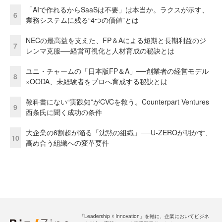
「AIで作れるからSaaSは不要」は本当か。ラクスが示す、
6
業務システムに残る“4つの価値”とは
NECの最高益を支えた、FP＆Aによる短期と長期利益のジ
7
レンマ克服──経営可視化と人材育成の秘訣とは
ユニ・チャームの「日本版FP＆A」──創業者の経営モデル
8
×OODA、未経験者をプロへ育成する秘訣とは
教科書にない“実践知”がCVCを救う。Counterpart Ventures
9
西条氏に聞く成功の条件
大企業の6割超が陥る「沈黙の組織」──U-ZEROが明かす、
10
高め合う組織への変革要件
「Leadership ☓ Innovation」を軸に、企業においてビジネ