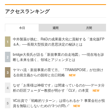
アクセスランキング
今日
週間
月間
中外製薬が挑む、R&Dの成果最大化に貢献する「進化版FP
1
＆A」──長期大型投資の意思決定の秘訣とは
bridge大長氏が語る「新規事業の自走地図」──現在地を診
2
断し未来を描く、領域とアジェンダとは
ヤマハ流・新規事業の育て方。「TRANSPOSE」が仕掛け
3
る自前主義からの脱却と出口戦略
NEW
なぜ「お客様は神様です」は間違っているのか──データ分
4
析の巨匠フェーダー教授が明かす「CLV」の本質
NEW
VC出資で「戦略的リターン」は得られるか？ 事業会社が投
5
資を無駄にしないための“3つの問い”
NEW