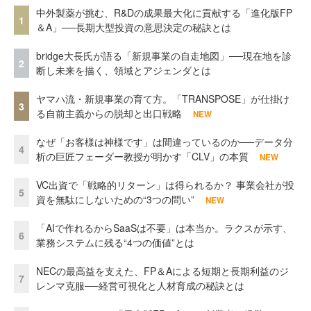
中外製薬が挑む、R&Dの成果最大化に貢献する「進化版FP
1
＆A」──長期大型投資の意思決定の秘訣とは
bridge大長氏が語る「新規事業の自走地図」──現在地を診
2
断し未来を描く、領域とアジェンダとは
ヤマハ流・新規事業の育て方。「TRANSPOSE」が仕掛け
3
る自前主義からの脱却と出口戦略
NEW
なぜ「お客様は神様です」は間違っているのか──データ分
4
析の巨匠フェーダー教授が明かす「CLV」の本質
NEW
VC出資で「戦略的リターン」は得られるか？ 事業会社が投
5
資を無駄にしないための“3つの問い”
NEW
「AIで作れるからSaaSは不要」は本当か。ラクスが示す、
6
業務システムに残る“4つの価値”とは
NECの最高益を支えた、FP＆Aによる短期と長期利益のジ
7
レンマ克服──経営可視化と人材育成の秘訣とは