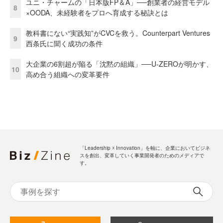
ユニ・チャームの「日本版FP＆A」──創業者の経営モデル
8
×OODA、未経験者をプロへ育成する秘訣とは
教科書にない“実践知”がCVCを救う。Counterpart Ventures
9
西条氏に聞く成功の条件
大企業の6割超が陥る「沈黙の組織」──U-ZEROが明かす、
10
高め合う組織への変革要件
「Leadership ☓ Innovation」を軸に、企業においてビジネ
スを創出、変革していく事業開発者のためのメディアで
す。