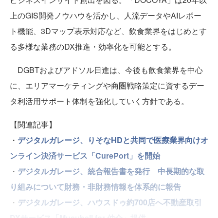
上のGIS開発ノウハウを活かし、人流データやAIレポー
ト機能、3Dマップ表示対応など、飲食業界をはじめとす
る多様な業務のDX推進・効率化を可能とする。
DGBTおよびアドソル日進は、今後も飲食業界を中心
に、エリアマーケティングや商圏戦略策定に資するデー
タ利活用サポート体制を強化していく方針である。
【関連記事】
・
デジタルガレージ、りそなHDと共同で医療業界向けオ
ンライン決済サービス「CurePort」を開始
・
デジタルガレージ、統合報告書を発行 中長期的な取
り組みについて財務・非財務情報を体系的に報告
・
デジタルガレージ、ハウスドゥ約700店へ不動産取引
DXサービス「Musubell for 仲介」提供