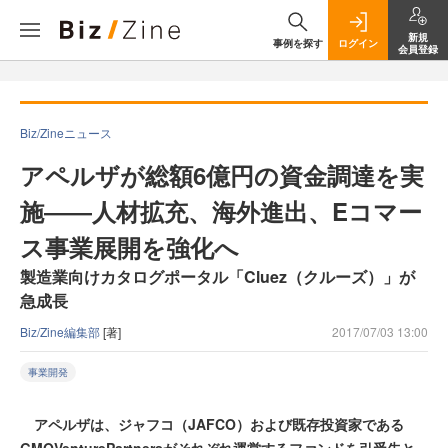
新規
事例を探す
ログイン
会員登録
Biz/Zineニュース
アペルザが総額6億円の資金調達を実
施――人材拡充、海外進出、Eコマー
ス事業展開を強化へ
製造業向けカタログポータル「Cluez（クルーズ）」が
急成長
Biz/Zine編集部
[著]
2017/07/03 13:00
事業開発
アペルザは、ジャフコ（JAFCO）および既存投資家である