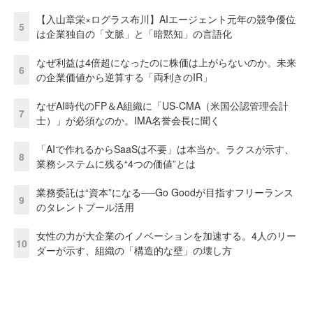
【入山章栄×ログラス布川】AIエージェント元年の競争優位
5
は企業独自の「文脈」と「暗黙知」の言語化
なぜ利益は4倍超になったのに株価は上がらないのか。未来
6
の企業価値から逆算する「両利きのIR」
なぜAI時代のFP＆A組織に「US-CMA（米国公認管理会計
7
士）」が必須なのか。IMA名誉会長に聞く
「AIで作れるからSaaSは不要」は本当か。ラクスが示す、
8
業務システムに残る“4つの価値”とは
業務委託は“資本”になる──Go Goodが目指すフリーランス
9
のタレントプール活用
女性の力が大企業のイノベーションを加速する。4人のリー
10
ダーが示す、組織の「構造的な壁」の壊し方