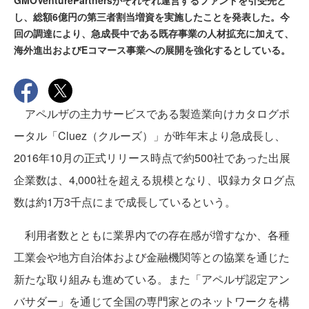
GMOVenturePartnersがそれぞれ運営するファンドを引受先と
し、総額6億円の第三者割当増資を実施したことを発表した。今
回の調達により、急成長中である既存事業の人材拡充に加えて、
海外進出およびEコマース事業への展開を強化するとしている。
アペルザの主力サービスである製造業向けカタログポ
ータル「Cluez（クルーズ）」が昨年末より急成長し、
2016年10月の正式リリース時点で約500社であった出展
企業数は、4,000社を超える規模となり、収録カタログ点
数は約1万3千点にまで成長しているという。
利用者数とともに業界内での存在感が増すなか、各種
工業会や地方自治体および金融機関等との協業を通じた
新たな取り組みも進めている。また「アペルザ認定アン
バサダー」を通じて全国の専門家とのネットワークを構