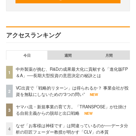
アクセスランキング
今日
週間
月間
中外製薬が挑む、R&Dの成果最大化に貢献する「進化版FP
1
＆A」──長期大型投資の意思決定の秘訣とは
VC出資で「戦略的リターン」は得られるか？ 事業会社が投
2
資を無駄にしないための“3つの問い”
NEW
ヤマハ流・新規事業の育て方。「TRANSPOSE」が仕掛け
3
る自前主義からの脱却と出口戦略
NEW
なぜ「お客様は神様です」は間違っているのか──データ分
4
析の巨匠フェーダー教授が明かす「CLV」の本質