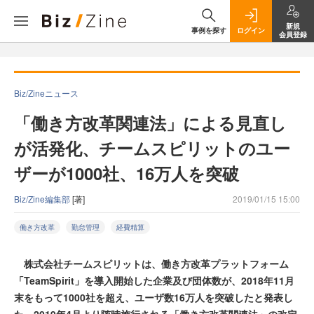
新規
事例を探す
ログイン
会員登録
Biz/Zineニュース
「働き方改革関連法」による見直し
が活発化、チームスピリットのユー
ザーが1000社、16万人を突破
Biz/Zine編集部
[著]
2019/01/15 15:00
働き方改革
勤怠管理
経費精算
株式会社チームスピリットは、働き方改革プラットフォーム
「TeamSpirit」を導入開始した企業及び団体数が、2018年11月
末をもって1000社を超え、ユーザ数16万人を突破したと発表し