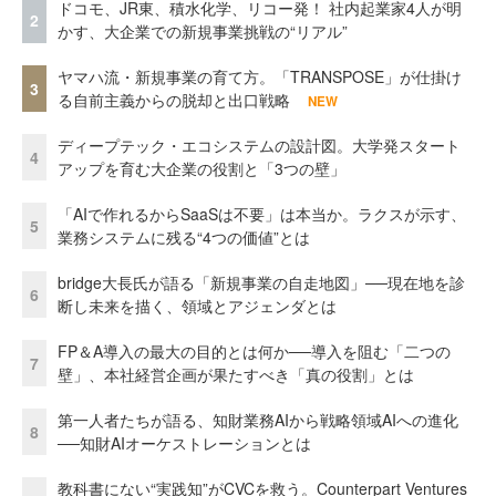
ドコモ、JR東、積水化学、リコー発！ 社内起業家4人が明
2
かす、大企業での新規事業挑戦の“リアル”
ヤマハ流・新規事業の育て方。「TRANSPOSE」が仕掛け
3
る自前主義からの脱却と出口戦略
NEW
ディープテック・エコシステムの設計図。大学発スタート
4
アップを育む大企業の役割と「3つの壁」
「AIで作れるからSaaSは不要」は本当か。ラクスが示す、
5
業務システムに残る“4つの価値”とは
bridge大長氏が語る「新規事業の自走地図」──現在地を診
6
断し未来を描く、領域とアジェンダとは
FP＆A導入の最大の目的とは何か──導入を阻む「二つの
7
壁」、本社経営企画が果たすべき「真の役割」とは
第一人者たちが語る、知財業務AIから戦略領域AIへの進化
8
──知財AIオーケストレーションとは
教科書にない“実践知”がCVCを救う。Counterpart Ventures