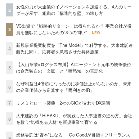
女性の力が大企業のイノベーションを加速する。4人のリー
2
ダーが示す、組織の「構造的な壁」の壊し方
VC出資で「戦略的リターン」は得られるか？ 事業会社が投
3
資を無駄にしないための“3つの問い”
NEW
新規事業提案制度を「The Model」で科学する。大東建託遠
4
藤氏に聞く、応募者を急増させた具体施策
【入山章栄×ログラス布川】AIエージェント元年の競争優位
5
は企業独自の「文脈」と「暗黙知」の言語化
なぜ利益は4倍超になったのに株価は上がらないのか。未来
6
の企業価値から逆算する「両利きのIR」
7
ミスミとロート製薬 2社のCIOが交わすDX談議
大東建託の「HIRAKU」が実践した人事連携の進め方。会社
8
を救う“気概ある人材”を新規事業で育てる
業務委託は“資本”になる──Go Goodが目指すフリーランス
9