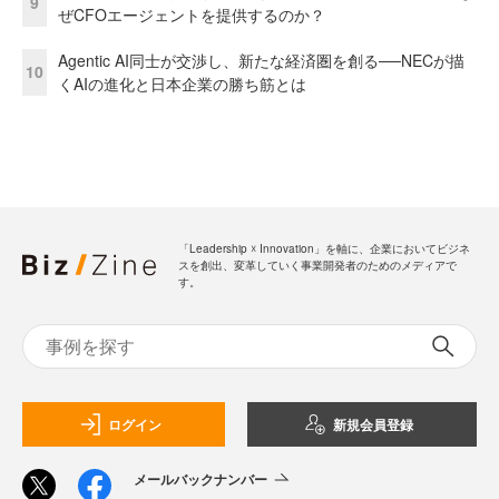
9
ぜCFOエージェントを提供するのか？
Agentic AI同士が交渉し、新たな経済圏を創る──NECが描
10
くAIの進化と日本企業の勝ち筋とは
「Leadership ☓ Innovation」を軸に、企業においてビジネ
スを創出、変革していく事業開発者のためのメディアで
す。
ログイン
新規会員登録
メールバックナンバー