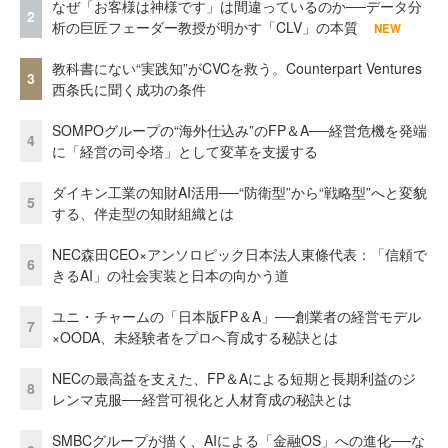
なぜ「お客様は神様です」は間違っているのか──データ分
2
析の巨匠フェーダー教授が明かす「CLV」の本質
NEW
教科書にない“実践知”がCVCを救う。Counterpart Ventures
3
西条氏に聞く成功の条件
SOMPOグループの“海外仕込み”のFP＆A──経営危機を発端
4
に「経営の司令塔」として変革を支援する
ダイキン工業の知財AI活用──“防衛型”から“戦略型”へと変貌
5
する、伴走型の知財組織とは
NEC森田CEO×アンソロピック日本法人東條代表：「信頼で
6
きるAI」の社会実装と日本の向かう道
ユニ・チャームの「日本版FP＆A」──創業者の経営モデル
7
×OODA、未経験者をプロへ育成する秘訣とは
NECの最高益を支えた、FP＆Aによる短期と長期利益のジ
8
レンマ克服──経営可視化と人材育成の秘訣とは
SMBCグループが描く、AIによる「金融OS」への進化──な