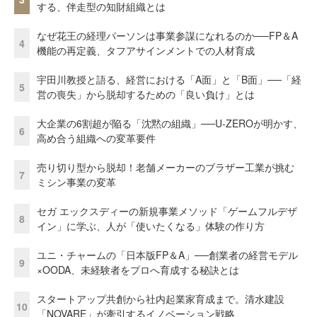
する、伴走型の知財組織とは
なぜ花王の経理パーソンは事業参謀になれるのか──FP＆A
4
機能の再定義、タフアサインメントでの人材育成
宇田川教授と語る、経営における「A面」と「B面」──「経
5
営の喪失」から脱却するための「良い負け」とは
大企業の6割超が陥る「沈黙の組織」──U-ZEROが明かす、
6
高め合う組織への変革要件
売り切り型から脱却！老舗メーカーのブラザー工業が挑む
7
ミシン事業の変革
セガ エックスディーの新規事業メソッド「ゲームフルデザ
8
イン」に学ぶ、人が「使いたくなる」体験の作り方
ユニ・チャームの「日本版FP＆A」──創業者の経営モデル
9
×OODA、未経験者をプロへ育成する秘訣とは
スタートアップ共創から社内起業家育成まで。清水建設
10
「NOVARE」が牽引するイノベーション戦略