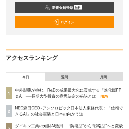
新規会員登録
無料
ログイン
アクセスランキング
今日
週間
月間
中外製薬が挑む、R&Dの成果最大化に貢献する「進化版FP
1
＆A」──長期大型投資の意思決定の秘訣とは
NEW
NEC森田CEO×アンソロピック日本法人東條代表：「信頼で
2
きるAI」の社会実装と日本の向かう道
ダイキン工業の知財AI活用──“防衛型”から“戦略型”へと変貌
3