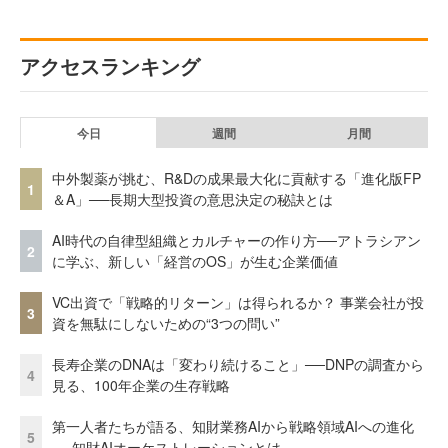
アクセスランキング
今日
週間
月間
中外製薬が挑む、R&Dの成果最大化に貢献する「進化版FP
1
＆A」──長期大型投資の意思決定の秘訣とは
AI時代の自律型組織とカルチャーの作り方──アトラシアン
2
に学ぶ、新しい「経営のOS」が生む企業価値
VC出資で「戦略的リターン」は得られるか？ 事業会社が投
3
資を無駄にしないための“3つの問い”
長寿企業のDNAは「変わり続けること」──DNPの調査から
4
見る、100年企業の生存戦略
第一人者たちが語る、知財業務AIから戦略領域AIへの進化
5
──知財AIオーケストレーションとは