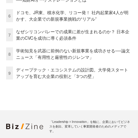
ドコモ、JR東、積水化学、リコー発！ 社内起業家4人が明
6
かす、大企業での新規事業挑戦の“リアル”
なぜシリコンバレーでの成果に差が生まれるのか？ 日本企
7
業のCVCを成功に導く必須条件
学術知見を武器に前例のない新規事業を成功させる──論文
8
ニュース「有用性と厳密性のジレンマ」
ディープテック・エコシステムの設計図。大学発スタート
9
アップを育む大企業の役割と「3つの壁」
「Leadership ☓ Innovation」を軸に、企業においてビジネ
スを創出、変革していく事業開発者のためのメディアで
す。