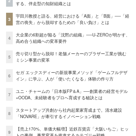
2
する、伴走型の知財組織とは
宇田川教授と語る、経営における「A面」と「B面」──「経
3
営の喪失」から脱却するための「良い負け」とは
大企業の6割超が陥る「沈黙の組織」──U-ZEROが明かす、
4
高め合う組織への変革要件
売り切り型から脱却！老舗メーカーのブラザー工業が挑む
5
ミシン事業の変革
セガ エックスディーの新規事業メソッド「ゲームフルデザ
6
イン」に学ぶ、人が「使いたくなる」体験の作り方
ユニ・チャームの「日本版FP＆A」──創業者の経営モデル
7
×OODA、未経験者をプロへ育成する秘訣とは
スタートアップ共創から社内起業家育成まで。清水建設
8
「NOVARE」が牽引するイノベーション戦略
【売上170%、単価大幅増】近鉄百貨店「大阪いちご」ヒッ
9
トの裏側。事業変革を推進するカテゴリー戦略