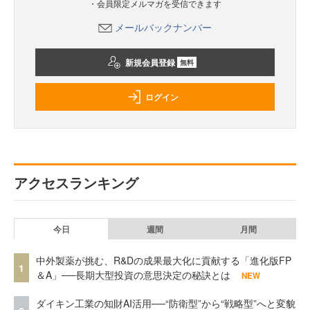
・会員限定メルマガを受信できます
メールバックナンバー
新規会員登録
無料
ログイン
アクセスランキング
今日
週間
月間
中外製薬が挑む、R&Dの成果最大化に貢献する「進化版FP
1
＆A」──長期大型投資の意思決定の秘訣とは
NEW
ダイキン工業の知財AI活用──“防衛型”から“戦略型”へと変貌