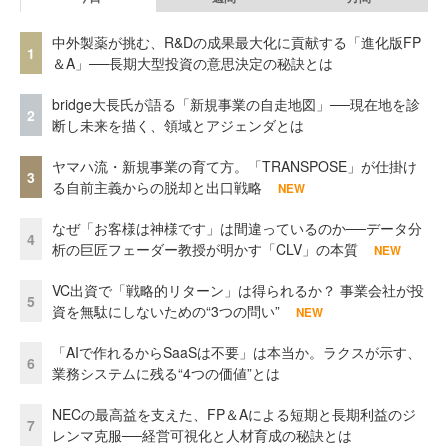
中外製薬が挑む、R&Dの成果最大化に貢献する「進化版FP
1
＆A」──長期大型投資の意思決定の秘訣とは
bridge大長氏が語る「新規事業の自走地図」──現在地を診
2
断し未来を描く、領域とアジェンダとは
ヤマハ流・新規事業の育て方。「TRANSPOSE」が仕掛け
3
る自前主義からの脱却と出口戦略
NEW
なぜ「お客様は神様です」は間違っているのか──データ分
4
析の巨匠フェーダー教授が明かす「CLV」の本質
NEW
VC出資で「戦略的リターン」は得られるか？ 事業会社が投
5
資を無駄にしないための“3つの問い”
NEW
「AIで作れるからSaaSは不要」は本当か。ラクスが示す、
6
業務システムに残る“4つの価値”とは
NECの最高益を支えた、FP＆Aによる短期と長期利益のジ
7
レンマ克服──経営可視化と人材育成の秘訣とは