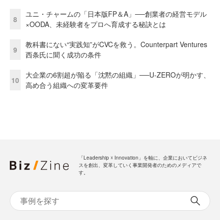
ユニ・チャームの「日本版FP＆A」──創業者の経営モデル
8
×OODA、未経験者をプロへ育成する秘訣とは
教科書にない“実践知”がCVCを救う。Counterpart Ventures
9
西条氏に聞く成功の条件
大企業の6割超が陥る「沈黙の組織」──U-ZEROが明かす、
10
高め合う組織への変革要件
「Leadership ☓ Innovation」を軸に、企業においてビジネ
スを創出、変革していく事業開発者のためのメディアで
す。