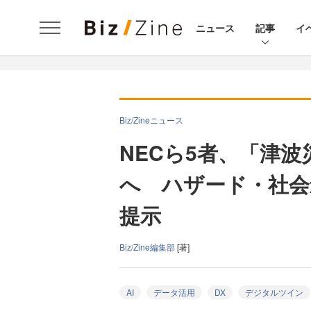
ニュース
記事
イ
Biz/Zineニュース
NECら5者、「津
へ ハザード・社会
提示
Biz/Zine編集部
[著]
AI
データ活用
DX
デジタルツイン