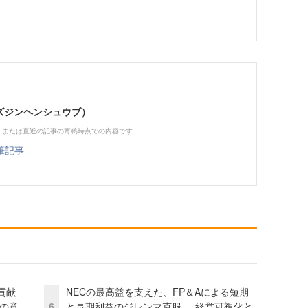
（ビズジンヘンシュウブ）
、または直近の記事の寄稿時点での内容です
筆記事
貢献
NECの最高益を支えた、FP＆Aによる短期
資の意
6
と長期利益のジレンマ克服──経営可視化と