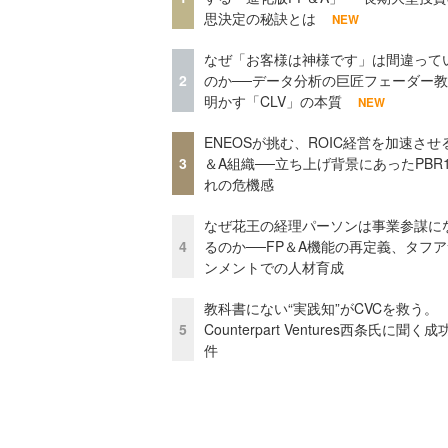
思決定の秘訣とは
NEW
なぜ「お客様は神様です」は間違って
2
のか──データ分析の巨匠フェーダー
明かす「CLV」の本質
NEW
ENEOSが挑む、ROIC経営を加速させ
3
＆A組織──立ち上げ背景にあったPBR
れの危機感
なぜ花王の経理パーソンは事業参謀に
4
るのか──FP＆A機能の再定義、タフ
ンメントでの人材育成
教科書にない“実践知”がCVCを救う。
5
Counterpart Ventures西条氏に聞く
件