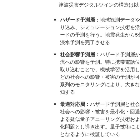
津波災害デジタルツインの構造は以
ハザード予測層：
地球観測データや
り込み、シミュレーション技術を活
ードの予測を行う。地震発生から5
浸水予測を完了させる
社会影響予測層：
ハザード予測層か
流への影響を予測。特に携帯電話位
取り込むことで、機械学習を活用し
どの社会への影響・被害の予測が可
系列のモニタリングにより、大きな
知する
最適対応層：
ハザード予測層と社会
社会への影響・被害を最⼩化・回避するた
よる疑似量⼦アニーリング技術およ
化問題とし導き出す。量子技術によ
となるように検証していく