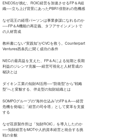
ENEOSが挑む、ROIC経営を加速させるFP＆A組
織──立ち上げ背景にあったPBR1倍割れの危機感
なぜ花王の経理パーソンは事業参謀になれるのか
──FP＆A機能の再定義、タフアサインメントで
の人材育成
教科書にない“実践知”がCVCを救う。Counterpart
Ventures西条氏に聞く成功の条件
NECの最高益を支えた、FP＆Aによる短期と長期
利益のジレンマ克服──経営可視化と人材育成の
秘訣とは
ダイキン工業の知財AI活用──“防衛型”から“戦略
型”へと変貌する、伴走型の知財組織とは
SOMPOグループの“海外仕込み”のFP＆A──経営
危機を発端に「経営の司令塔」として変革を支援
する
なぜ荏原製作所は「知財ROIC」を導入したのか
──知財経営をMOTや人的資本経営と統合する挑
戦の全貌