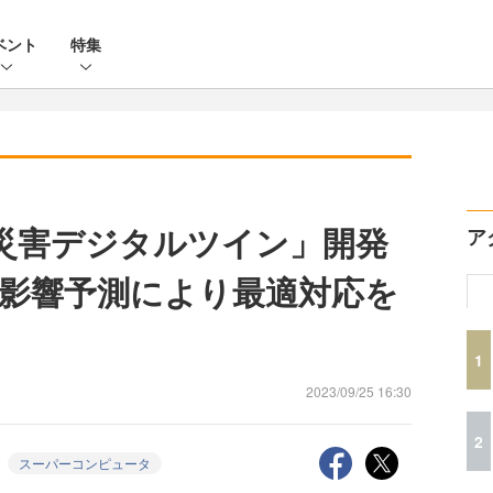
ベント
特集
波災害デジタルツイン」開発
ア
影響予測により最適対応を
1
2023/09/25 16:30
2
スーパーコンピュータ