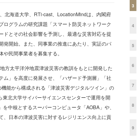
3
大学、RTi-cast、LocationMindは、内閣府
プログラムの研究課題「スマート防災ネットワーク
4
ードとその社会影響を予測し、最適な災害対応を提
開発開始。また、同事業の推進にあたり、実証のパ
5
体や民間事業者を募集する。
6
北地方太平洋沖地震津波災害の教訓をもとに開発した
テム」を高度に発展させ、「ハザード予測層」「社
7
の機能から構成される「津波災害デジタルツイン」の
から東北大学サイバーサイエンスセンターで運用を開
8
BASA」を中核とするスーパーコンピュータ「AOBA」や、
て、日本の津波災害に対するレジリエンス向上に貢
9