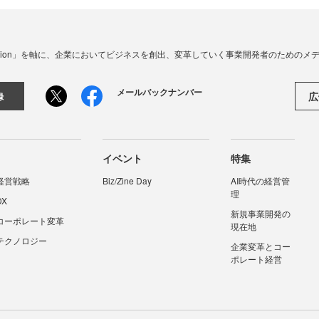
☓ Innovation」を軸に、企業においてビジネスを創出、変革していく事業開発者のための
メールバックナンバー
広
録
イベント
特集
経営戦略
Biz/Zine Day
AI時代の経営管
理
DX
新規事業開発の
コーポレート変革
現在地
テクノロジー
企業変革とコー
ポレート経営