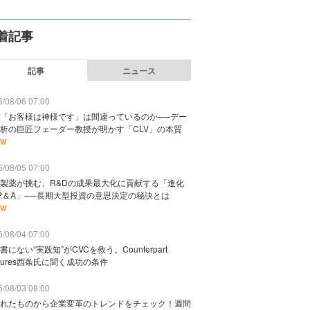
着記事
記事
ニュース
/08/06 07:00
「お客様は神様です」は間違っているのか──デー
析の巨匠フェーダー教授が明かす「CLV」の本質
EW
/08/05 07:00
製薬が挑む、R&Dの成果最大化に貢献する「進化
P＆A」──長期大型投資の意思決定の秘訣とは
EW
/08/04 07:00
書にない“実践知”がCVCを救う。Counterpart
ntures西条氏に聞く成功の条件
/08/03 08:00
れたものから企業変革のトレンドをチェック！週間