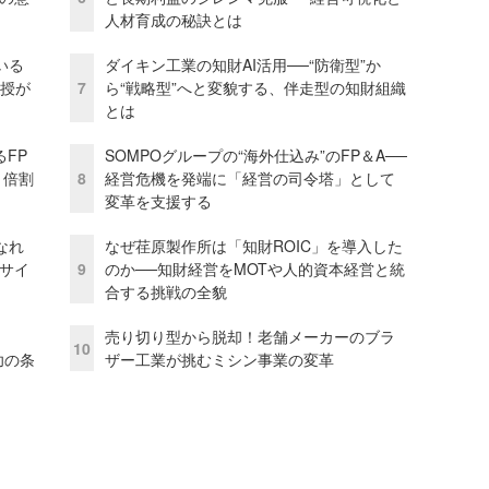
人材育成の秘訣とは
いる
ダイキン工業の知財AI活用──“防衛型”か
教授が
7
ら“戦略型”へと変貌する、伴走型の知財組織
とは
るFP
SOMPOグループの“海外仕込み”のFP＆A──
1倍割
8
経営危機を発端に「経営の司令塔」として
変革を支援する
なれ
なぜ荏原製作所は「知財ROIC」を導入した
アサイ
9
のか──知財経営をMOTや人的資本経営と統
合する挑戦の全貌
売り切り型から脱却！老舗メーカーのブラ
10
成功の条
ザー工業が挑むミシン事業の変革