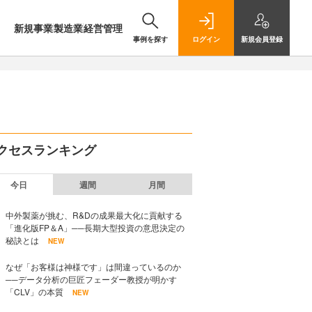
新規事業
製造業
経営管理
事例を探す
ログイン
新規
会員登録
クセスランキング
今日
週間
月間
中外製薬が挑む、R&Dの成果最大化に貢献する
「進化版FP＆A」──長期大型投資の意思決定の
秘訣とは
NEW
なぜ「お客様は神様です」は間違っているのか
──データ分析の巨匠フェーダー教授が明かす
「CLV」の本質
NEW