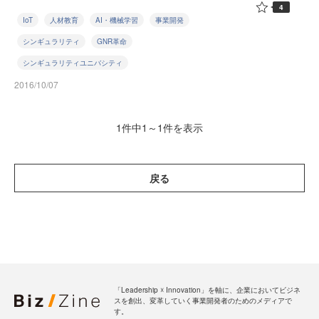
4
IoT
人材教育
AI・機械学習
事業開発
シンギュラリティ
GNR革命
シンギュラリティユニバシティ
2016/10/07
1件中1～1件を表示
戻る
「Leadership ☓ Innovation」を軸に、企業においてビジネ
スを創出、変革していく事業開発者のためのメディアで
す。