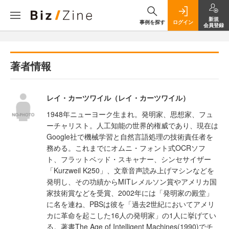
新規
事例を探す
ログイン
会員登録
著者情報
レイ・カーツワイル（レイ・カーツワイル）
1948年ニューヨーク生まれ。発明家、思想家、フュ
ーチャリスト。人工知能の世界的権威であり、現在は
Google社で機械学習と自然言語処理の技術責任者を
務める。これまでにオムニ・フォント式OCRソフ
ト、フラットベッド・スキャナー、シンセサイザー
「Kurzweil K250」、文章音声読み上げマシンなどを
発明し、その功績からMITレメルソン賞やアメリカ国
家技術賞などを受賞、2002年には「発明家の殿堂」
に名を連ね、PBSは彼を「過去2世紀においてアメリ
カに革命を起こした16人の発明家」の1人に挙げてい
る。著書The Age of Intelligent Machines(1990)でチ