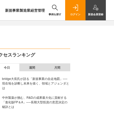
新規事業
製造業
経営管理
事例を探す
ログイン
新規
会員登録
クセスランキング
今日
週間
月間
bridge大長氏が語る「新規事業の自走地図」──
現在地を診断し未来を描く、領域とアジェンダと
は
中外製薬が挑む、R&Dの成果最大化に貢献する
「進化版FP＆A」──長期大型投資の意思決定の
秘訣とは