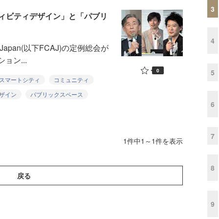
3
ィビティデザイン」と「パブリ
4
ce Japan(以下FCAJ)の定例総会が
ョン...
0
5
スマートシティ
コミュニティ
ザイン
パブリックスペース
6
7
1件中1～1件を表示
8
戻る
9