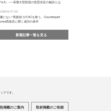
P＆A」──長期大型投資の意思決定の秘訣とは
/08/04 07:00
書にない“実践知”がCVCを救う。Counterpart
ntures西条氏に聞く成功の条件
新着記事一覧を見る
メディアです。
告掲載のご案内
取材掲載のご依頼