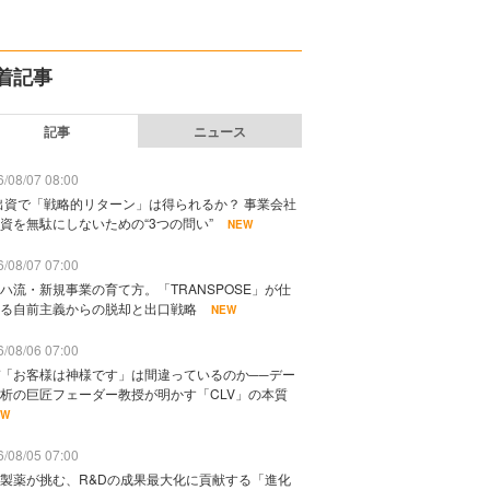
着記事
記事
ニュース
/08/07 08:00
出資で「戦略的リターン」は得られるか？ 事業会社
資を無駄にしないための“3つの問い”
NEW
/08/07 07:00
ハ流・新規事業の育て方。「TRANSPOSE」が仕
る自前主義からの脱却と出口戦略
NEW
/08/06 07:00
「お客様は神様です」は間違っているのか──デー
析の巨匠フェーダー教授が明かす「CLV」の本質
EW
/08/05 07:00
製薬が挑む、R&Dの成果最大化に貢献する「進化