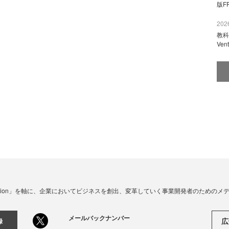
版F
2026
教科
Ve
☓ Innovation」を軸に、企業においてビジネスを創出、変革していく事業開発者のための
メールバックナンバー
広
録