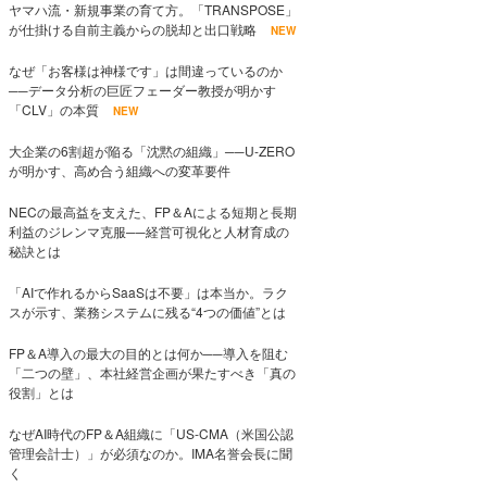
ヤマハ流・新規事業の育て方。「TRANSPOSE」
が仕掛ける自前主義からの脱却と出口戦略
NEW
なぜ「お客様は神様です」は間違っているのか
──データ分析の巨匠フェーダー教授が明かす
「CLV」の本質
NEW
大企業の6割超が陥る「沈黙の組織」──U-ZERO
が明かす、高め合う組織への変革要件
NECの最高益を支えた、FP＆Aによる短期と長期
利益のジレンマ克服──経営可視化と人材育成の
秘訣とは
「AIで作れるからSaaSは不要」は本当か。ラク
スが示す、業務システムに残る“4つの価値”とは
FP＆A導入の最大の目的とは何か──導入を阻む
「二つの壁」、本社経営企画が果たすべき「真の
役割」とは
なぜAI時代のFP＆A組織に「US-CMA（米国公認
管理会計士）」が必須なのか。IMA名誉会長に聞
く