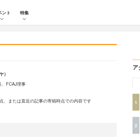
ベント
特集
ア
サヤ）
、FCAJ理事
時点、または直近の記事の寄稿時点での内容です
1
2