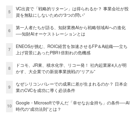
VC出資で「戦略的リターン」は得られるか？ 事業会社が投
5
資を無駄にしないための“3つの問い”
第一人者たちが語る、知財業務AIから戦略領域AIへの進化
6
──知財AIオーケストレーションとは
ENEOSが挑む、ROIC経営を加速させるFP＆A組織──立ち
7
上げ背景にあったPBR1倍割れの危機感
ドコモ、JR東、積水化学、リコー発！ 社内起業家4人が明
8
かす、大企業での新規事業挑戦の“リアル”
なぜシリコンバレーでの成果に差が生まれるのか？ 日本企
9
業のCVCを成功に導く必須条件
Google・Microsoftで学んだ「幸せなお金持ち」の条件──AI
10
時代の“成功法則”とは？