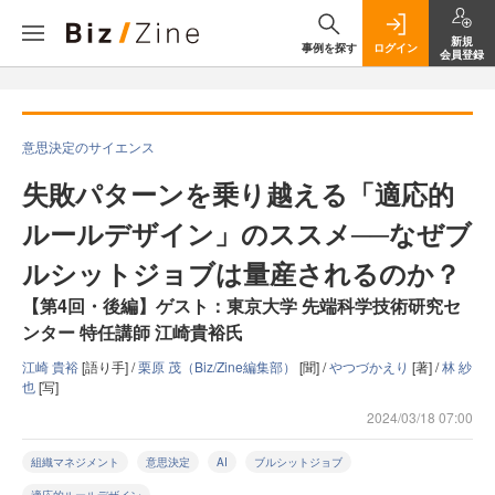
新規
事例を探す
ログイン
会員登録
意思決定のサイエンス
失敗パターンを乗り越える「適応的
ルールデザイン」のススメ──なぜブ
ルシットジョブは量産されるのか？
【第4回・後編】ゲスト：東京大学 先端科学技術研究セ
ンター 特任講師 江崎貴裕氏
江崎 貴裕
[語り手] /
栗原 茂（Biz/Zine編集部）
[聞] /
やつづかえり
[著] /
林 紗
也
[写]
2024/03/18 07:00
組織マネジメント
意思決定
AI
ブルシットジョブ