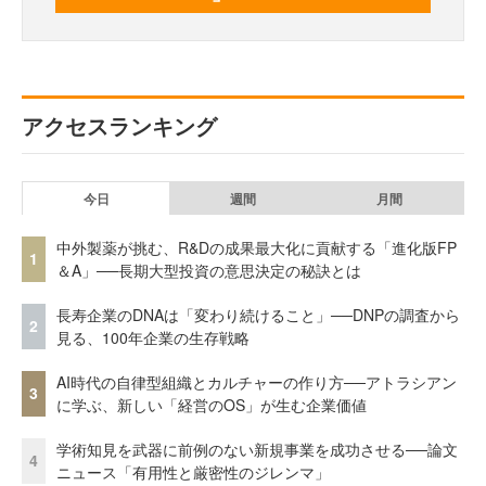
アクセスランキング
今日
週間
月間
中外製薬が挑む、R&Dの成果最大化に貢献する「進化版FP
1
＆A」──長期大型投資の意思決定の秘訣とは
長寿企業のDNAは「変わり続けること」──DNPの調査から
2
見る、100年企業の生存戦略
AI時代の自律型組織とカルチャーの作り方──アトラシアン
3
に学ぶ、新しい「経営のOS」が生む企業価値
学術知見を武器に前例のない新規事業を成功させる──論文
4
ニュース「有用性と厳密性のジレンマ」