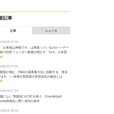
着記事
記事
ニュース
/08/06 07:00
「お客様は神様です」は間違っているのか──デー
析の巨匠フェーダー教授が明かす「CLV」の本質
EW
/08/05 07:00
製薬が挑む、R&Dの成果最大化に貢献する「進化
P＆A」──長期大型投資の意思決定の秘訣とは
EW
/08/04 07:00
書にない“実践知”がCVCを救う。Counterpart
ntures西条氏に聞く成功の条件
/08/03 08:00