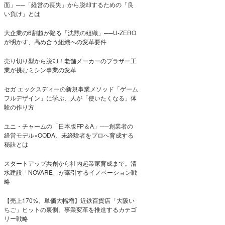
面」──「経営の喪失」から脱却するための「良
い負け」とは
大企業の6割超が陥る「沈黙の組織」──U-ZERO
が明かす、高め合う組織への変革要件
売り切り型から脱却！老舗メーカーのブラザー工
業が挑むミシン事業の変革
セガ エックスディーの新規事業メソッド「ゲーム
フルデザイン」に学ぶ、人が「使いたくなる」体
験の作り方
ユニ・チャームの「日本版FP＆A」──創業者の
経営モデル×OODA、未経験者をプロへ育成する
秘訣とは
スタートアップ共創から社内起業家育成まで。清
水建設「NOVARE」が牽引するイノベーション戦
略
【売上170%、単価大幅増】近鉄百貨店「大阪い
ちご」ヒットの裏側。事業変革を推進するカテゴ
リー戦略