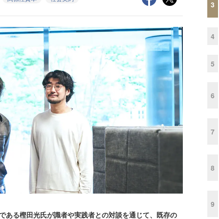
3
4
5
6
7
8
9
 ＆ Dataである樫田光氏が識者や実践者との対談を通じて、既存の