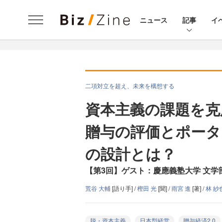
ニュース
記事
イ
二項対立を超え、未来を構想する
資本主義の課題を克服
贈与の評価とポータ
の設計とは？
【第3回】ゲスト：慶應義塾大学 文学部
荒谷 大輔
[語り手] /
樫田 光
[聞] /
雨宮 進
[著] /
林 紗
脱・資本主義
日本型経営
贈与経済2.0