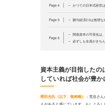
Page
4
かつての日本式経営
Page
5
贈与経済2.0は無理
関係資本の可視化は
Page
6
必ずしも全員がきち
資本主義が目指したの
していれば社会が豊か
樫田光氏（以下、敬称略）
：荒谷さん
えがあると感じています。もしよろし