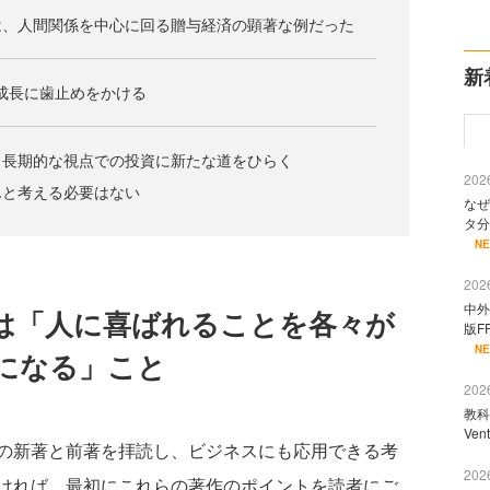
は、人間関係を中心に回る贈与経済の顕著な例だった
新
な成長に歯止めをかける
、長期的な視点での投資に新たな道をひらく
2026
んと考える必要はない
なぜ
タ分
N
2026
中外
は「人に喜ばれることを各々が
版F
N
になる」こと
2026
教科
Ve
の新著と前著を拝読し、ビジネスにも応用できる考
2026
ければ、最初にこれらの著作のポイントを読者にご