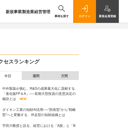
新規事業
製造業
経営管理
事例を探す
ログイン
新規
会員登録
クセスランキング
今日
週間
月間
中外製薬が挑む、R&Dの成果最大化に貢献する
「進化版FP＆A」──長期大型投資の意思決定の
秘訣とは
NEW
ダイキン工業の知財AI活用──“防衛型”から“戦略
型”へと変貌する、伴走型の知財組織とは
宇田川教授と語る、経営における「A面」と「B