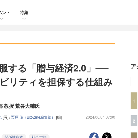
ベント
特集
する「贈与経済2.0」──
ア
ビリティを担保する仕組み
1
 教授 荒谷大輔氏
也
[写] /
栗原 茂（Biz/Zine編集部）
[編]
2024/06/04 07:00
2
関係性資本
社会契約