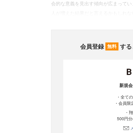
会的な意義を見出す傾向が広まってい
人が増えた結果だと言えるかもしれな
会員登録
する
無料
新規会
・全ての
・会員限
・翔
500円