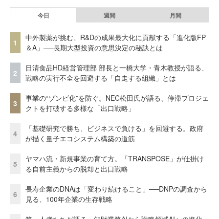
今日
週間
月間
中外製薬が挑む、R&Dの成果最大化に貢献する「進化版FP
1
＆A」──長期大型投資の意思決定の秘訣とは
日清食品HD経営管理部 部長と一橋大学・青木教授が語る、
2
戦略の実行不全を回避する「自走する組織」とは
事業の“ゾンビ化”を防ぐ。NEC松田氏が語る、停滞プロジェ
3
クトを打破する多様な「出口戦略」
「基礎研究で勝ち、ビジネスで負ける」を回避する。政府
4
が描く量子エコシステム構築の道筋
ヤマハ流・新規事業の育て方。「TRANSPOSE」が仕掛け
5
る自前主義からの脱却と出口戦略
長寿企業のDNAは「変わり続けること」──DNPの調査から
6
見る、100年企業の生存戦略