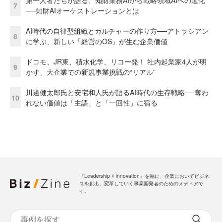
第一人者たちが語る、知財業務AIから戦略領域AIへの進化
7
──知財AIオーケストレーションとは
AI時代の自律型組織とカルチャーの作り方──アトラシアン
8
に学ぶ、新しい「経営のOS」が生む企業価値
ドコモ、JR東、積水化学、リコー発！ 社内起業家4人が明
9
かす、大企業での新規事業挑戦の“リアル”
川邊健太郎氏と安宅和人氏が語るAI時代の生存戦略──奪わ
10
れない価値は「主語」と「一回性」に宿る
「Leadership ☓ Innovation」を軸に、企業においてビジネ
スを創出、変革していく事業開発者のためのメディアで
す。