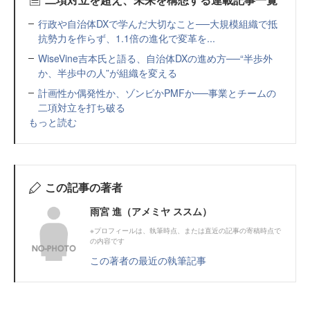
行政や自治体DXで学んだ大切なこと──大規模組織で抵
抗勢力を作らず、1.1倍の進化で変革を...
WiseVine吉本氏と語る、自治体DXの進め方──“半歩外
か、半歩中の人”が組織を変える
計画性か偶発性か、ゾンビかPMFか──事業とチームの
二項対立を打ち破る
もっと読む
この記事の著者
雨宮 進（アメミヤ ススム）
※プロフィールは、執筆時点、または直近の記事の寄稿時点で
の内容です
この著者の最近の執筆記事