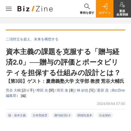
新規
事例を探す
ログイン
会員登録
二項対立を超え、未来を構想する
資本主義の課題を克服する「贈与経
済2.0」──贈与の評価とポータビリ
ティを担保する仕組みの設計とは？
【第3回】ゲスト：慶應義塾大学 文学部 教授 荒谷大輔氏
荒谷 大輔
[語り手] /
樫田 光
[聞] /
雨宮 進
[著] /
林 紗也
[写] /
栗原 茂（Biz/Zine
編集部）
[編]
2024/06/04 07:00
脱・資本主義
日本型経営
贈与経済2.0
関係性資本
社会契約