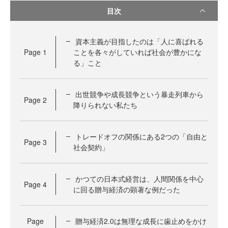
目次
資本主義が目指したのは「人に喜ばれる
Page
1
ことを各々がしていれば社会が豊かにな
る」こと
出世競争や成長競争という暴走列車から
Page
2
降りられない私たち
トレードオフの関係にある2つの「自由と
Page
3
社会契約」
かつての日本式経営は、人間関係を中心
Page
4
に回る贈与経済の顕著な例だった
Page
贈与経済2.0は無理な成長に歯止めをかけ