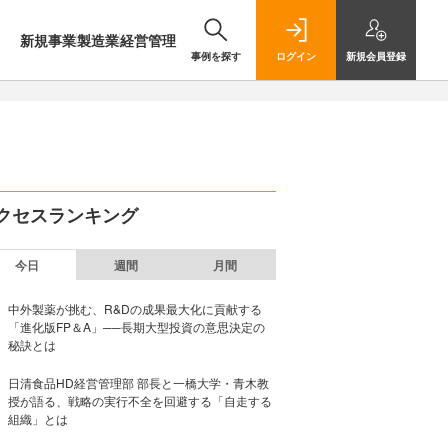
新規事業
製造業
経営管理
事例を探す
ログイン
新規
会員登録
クセスランキング
今日
週間
月間
中外製薬が挑む、R&Dの成果最大化に貢献する
「進化版FP＆A」──長期大型投資の意思決定の
秘訣とは
日清食品HD経営管理部 部長と一橋大学・青木教
授が語る、戦略の実行不全を回避する「自走する
組織」とは