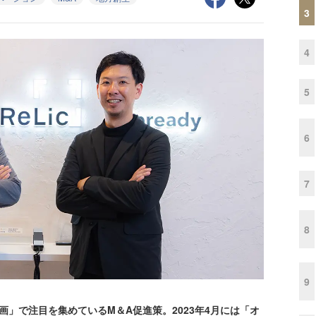
3
4
5
6
7
8
9
」で注目を集めているM＆A促進策。2023年4月には「オ