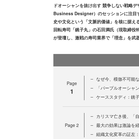
ドオーシャンを抜け出す 競争しない戦略デザイン
Business Designer）のセッショ
史や文化という「文脈的価値」を核に据え
回転寿司「銚子丸」の石田満氏（現取締役
が登壇し、激戦の寿司業界で「理念」を武
なぜ今、模倣不可能
Page
「パープルオーシャ
1
ケーススタディ：銚
カリスマ亡き後、「
Page
2
最大の効果は激論を
組織文化変革の証左：