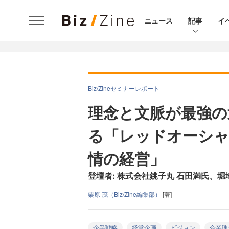
ニュース
記事
イ
Biz/Zineセミナーレポート
理念と文脈が最強の武
る「レッドオーシャ
情の経営」
登壇者: 株式会社銚子丸 石田満氏、堀
栗原 茂（Biz/Zine編集部）
[著]
企業戦略
経営企画
ビジョン
企業理