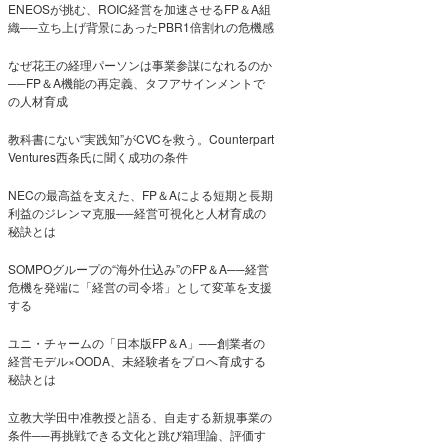
ENEOSが挑む、ROIC経営を加速させるFP＆A組
織──立ち上げ背景にあったPBR1倍割れの危機感
なぜ花王の経理パーソンは事業参謀になれるのか
──FP＆A機能の再定義、タフアサインメントで
の人材育成
教科書にない“実践知”がCVCを救う。Counterpart
Ventures西条氏に聞く成功の条件
NECの最高益を支えた、FP＆Aによる短期と長期
利益のジレンマ克服──経営可視化と人材育成の
秘訣とは
SOMPOグループの“海外仕込み”のFP＆A──経営
危機を発端に「経営の司令塔」として変革を支援
する
ユニ・チャームの「日本版FP＆A」──創業者の
経営モデル×OODA、未経験者をプロへ育成する
秘訣とは
立教大学田中准教授と語る、自走する新規事業の
条件──再挑戦できる文化と跳び箱理論、評価す