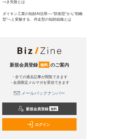
べき失敗とは
ダイキン工業の知財AI活用──“防衛型”から“戦略
型”へと変貌する、伴走型の知財組織とは
新規会員登録
のご案内
無料
・全ての過去記事が閲覧できます
・会員限定メルマガを受信できます
メールバックナンバー
新規会員登録
無料
ログイン