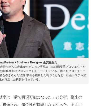
 Partner / Business Designer 金安塁生氏
値創造モデルの創出からビジョン実現までの組織変革プロジェクトや
新領域事業創出プロジェクトをリードしている。他にもブロックチェ
者を巻き込んだ消費 /参画を横断した街づくりなど、社会システム変
化を両立した構想を行っている。
効率は一瞬で再現可能になった」と分析。従来の
Iに模倣され、優位性が持続しなくなった。まさに