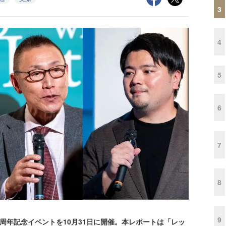
3
4
5
6
7
8
9
0周年記念イベントを10月31日に開催。本レポートは「レッ