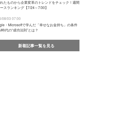
れたものから企業変革のトレンドをチェック！週間
ースランキング【7/24～7/30】
/08/03 07:00
ogle・Microsoftで学んだ「幸せなお金持ち」の条件
AI時代の“成功法則”とは？
新着記事一覧を見る