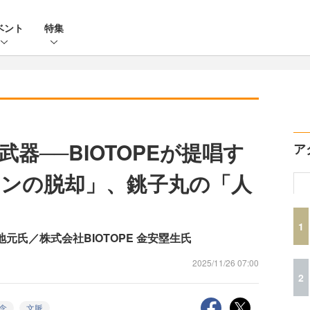
ベント
特集
器──BIOTOPEが提唱す
ア
ンの脱却」、銚子丸の「人
1
地元氏／株式会社BIOTOPE 金安塁生氏
2025/11/26 07:00
2
念
文脈