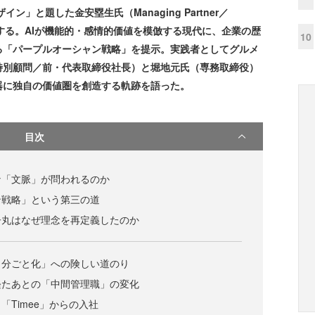
」と題した金安塁生氏（Managing Partner／
ンに注目する。AIが機能的・感情的価値を模倣する現代に、企業の歴
10
る「パープルオーシャン戦略」を提示。実践者としてグルメ
特別顧問／前・代表取締役社長）と堀地元氏（専務取締役）
器に独自の価値圏を創造する軌跡を語った。
目次
な「文脈」が問われるのか
ン戦略」という第三の道
子丸はなぜ理念を再定義したのか
自分ごと化」への険しい道のり
経たあとの「中間管理職」の変化
「Timee」からの入社