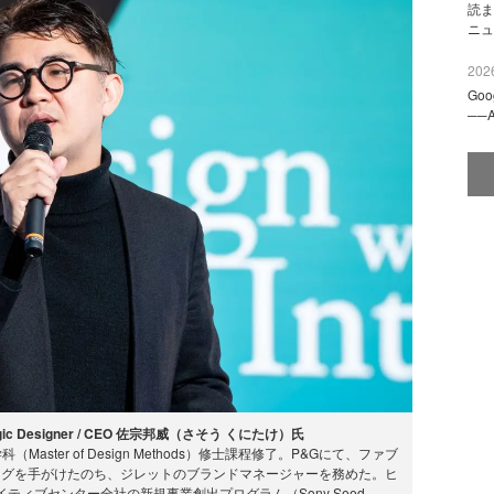
読ま
ニュ
2026
Go
──
tegic Designer / CEO 佐宗邦威（さそう くにたけ）氏
ter of Design Methods）修士課程修了。P&Gにて、ファブ
ングを手がけたのち、ジレットのブランドマネージャーを務めた。ヒ
ィブセンター全社の新規事業創出プログラム（Sony Seed