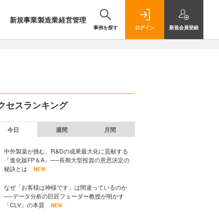
新規事業
製造業
経営管理
事例を探す
ログイン
新規
会員登録
クセスランキング
今日
週間
月間
中外製薬が挑む、R&Dの成果最大化に貢献する
「進化版FP＆A」──長期大型投資の意思決定の
秘訣とは
NEW
なぜ「お客様は神様です」は間違っているのか
──データ分析の巨匠フェーダー教授が明かす
「CLV」の本質
NEW