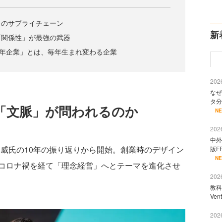
」のサプライチェーン
新
「関係性」が最強の武器
0年企業」とは、毎年生まれ変わる企業
2026
なぜ
タ分
「文脈」が問われるのか
N
2026
中外
邦威氏の10年の振り返りから開始。創業時のデザイン
版F
N
コロナ禍を経て「理念経営」へとテーマを進化させ
2026
教科
Ve
2026