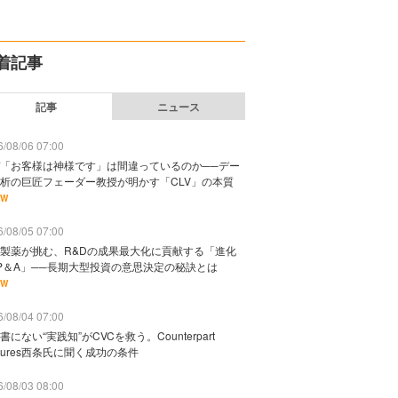
着記事
記事
ニュース
/08/06 07:00
「お客様は神様です」は間違っているのか──デー
析の巨匠フェーダー教授が明かす「CLV」の本質
EW
/08/05 07:00
製薬が挑む、R&Dの成果最大化に貢献する「進化
P＆A」──長期大型投資の意思決定の秘訣とは
EW
/08/04 07:00
書にない“実践知”がCVCを救う。Counterpart
ntures西条氏に聞く成功の条件
/08/03 08:00