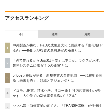
アクセスランキング
今日
週間
月間
中外製薬が挑む、R&Dの成果最大化に貢献する「進化版FP
1
＆A」──長期大型投資の意思決定の秘訣とは
「AIで作れるからSaaSは不要」は本当か。ラクスが示す、
2
業務システムに残る“4つの価値”とは
bridge大長氏が語る「新規事業の自走地図」──現在地を診
3
断し未来を描く、領域とアジェンダとは
ドコモ、JR東、積水化学、リコー発！ 社内起業家4人が明
4
かす、大企業での新規事業挑戦の“リアル”
ヤマハ流・新規事業の育て方。「TRANSPOSE」が仕掛け
5