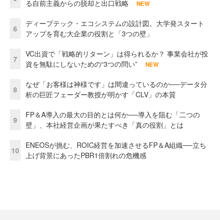
る自前主義からの脱却と出口戦略
NEW
ディープテック・エコシステムの設計図。大学発スタート
6
アップを育む大企業の役割と「3つの壁」
VC出資で「戦略的リターン」は得られるか？ 事業会社が投
7
資を無駄にしないための“3つの問い”
NEW
なぜ「お客様は神様です」は間違っているのか──データ分
8
析の巨匠フェーダー教授が明かす「CLV」の本質
FP＆A導入の最大の目的とは何か──導入を阻む「二つの
9
壁」、本社経営企画が果たすべき「真の役割」とは
ENEOSが挑む、ROIC経営を加速させるFP＆A組織──立ち
10
上げ背景にあったPBR1倍割れの危機感