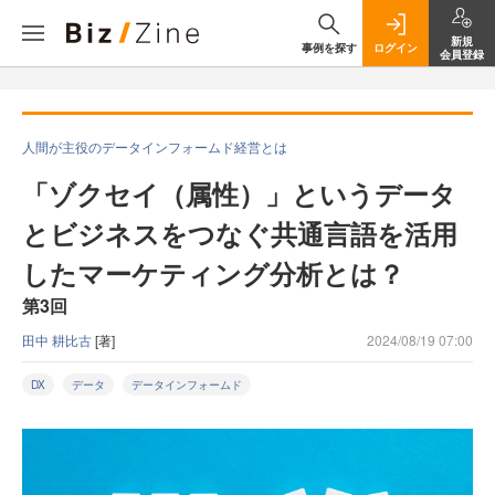
新規
事例を探す
ログイン
会員登録
人間が主役のデータインフォームド経営とは
「ゾクセイ（属性）」というデータ
とビジネスをつなぐ共通言語を活用
したマーケティング分析とは？
第3回
田中 耕比古
[著]
2024/08/19 07:00
DX
データ
データインフォームド