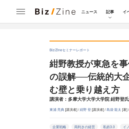
ニュース
記事
イ
Biz/Zineセミナーレポート
紺野教授が東急を事
の誤解──伝統的大
む壁と乗り越え方
講演者：多摩大学大学大学院 紺野登氏
東浦 亮典
[講演者] /
紺野 登
[講演者] /
島袋 龍太
[著] 
企業戦略
両利きの経営
私鉄3.0
イ