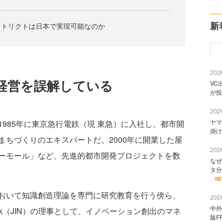
新
ストリクトは日本で実現可能なのか
2026
経営を誤解している
VC
が投
2026
ヤマ
985年に東京急行電鉄（現 東急）に入社し、都市開
掛け
ちづくりのエキスパートだ。2000年に開業した屋
2026
ーモール」など、先進的都市開発プロジェクトを数
なぜ
タ分
N
おいて知識創造理論を専門に研究教育を行う傍ら、
2026
中外
Network（JIN）の理事として、イノベーション創出のマネ
版F