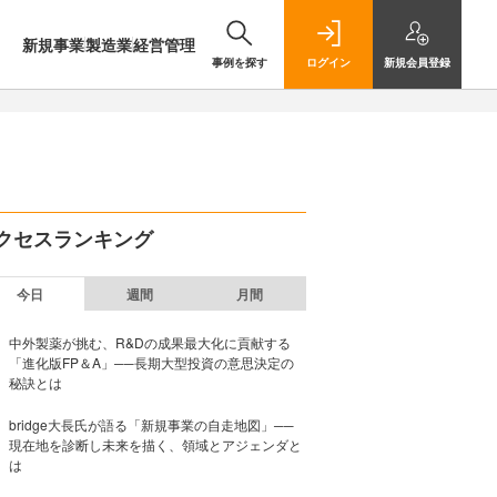
新規事業
製造業
経営管理
事例を探す
ログイン
新規
会員登録
クセスランキング
今日
週間
月間
中外製薬が挑む、R&Dの成果最大化に貢献する
「進化版FP＆A」──長期大型投資の意思決定の
秘訣とは
bridge大長氏が語る「新規事業の自走地図」──
現在地を診断し未来を描く、領域とアジェンダと
は