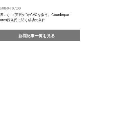
/08/04 07:00
書にない“実践知”がCVCを救う。Counterpart
ntures西条氏に聞く成功の条件
新着記事一覧を見る