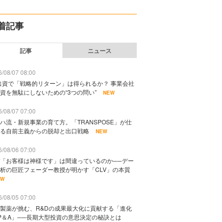
着記事
記事
ニュース
/08/07 08:00
出資で「戦略的リターン」は得られるか？ 事業会社
資を無駄にしないための“3つの問い”
NEW
/08/07 07:00
ハ流・新規事業の育て方。「TRANSPOSE」が仕
る自前主義からの脱却と出口戦略
NEW
/08/06 07:00
「お客様は神様です」は間違っているのか──デー
析の巨匠フェーダー教授が明かす「CLV」の本質
EW
/08/05 07:00
製薬が挑む、R&Dの成果最大化に貢献する「進化
P＆A」──長期大型投資の意思決定の秘訣とは