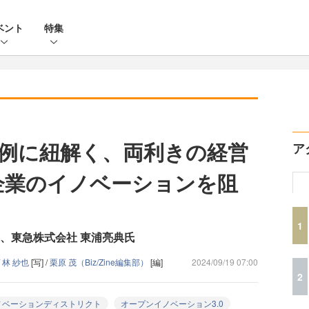
ベント
特集
例に紐解く、両利きの経営
ア
企業のイノベーションを阻
1
、東急株式会社 東浦亮典氏
/
林 紗也
[写] /
栗原 茂（Biz/Zine編集部）
[編]
2024/09/19 07:00
2
ノベーションディストリクト
オープンイノベーション3.0