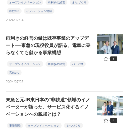
オープンイノベーション
両利きの経営
まちづくり
私鉄3.0
イノベーション地区
2024/07/04
両利きの経営の鍵は既存事業のアップデ
ート──東急の現役役員が語る、電車に乗
らなくても儲かる事業構想
5
オープンイノベーション
両利きの経営
パーパス
私鉄3.0
2024/07/03
東急と元JR東日本の“非鉄道”領域のイノ
ベーターが語った、サービス化するイノ
ベーションへの脱却とは？
4
事業開発
オープンイノベーション
まちづくり