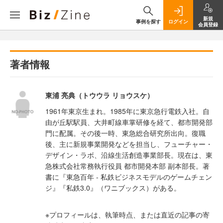
新規
事例を探す
ログイン
会員登録
著者情報
東浦 亮典（トウウラ リョウスケ）
1961年東京生まれ。1985年に東京急行電鉄入社。自
由が丘駅駅員、大井町線車掌研修を経て、都市開発部
門に配属。その後一時、東急総合研究所出向。復職
後、主に新規事業開発などを担当し、フューチャー・
デザイン・ラボ、沿線生活創造事業部長。現在は、東
急株式会社常務執行役員 都市開発本部 副本部長。著
書に『東急百年 - 私鉄ビジネスモデルのゲームチェン
ジ』『私鉄3.0』（ワニブックス）がある。
※プロフィールは、執筆時点、または直近の記事の寄