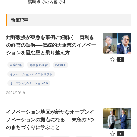
稿時点での内容です
執筆記事
紺野教授が東急を事例に紐解く、両利き
の経営の誤解──伝統的大企業のイノベー
ションを阻む壁と乗り越え方
6
企業戦略
両利きの経営
私鉄3.0
イノベーションディストリクト
オープンイノベーション3.0
2024/09/19
イノベーション地区が新たなオープンイ
ノベーションの拠点になる──東急の2つ
のまちづくりに学ぶこと
1