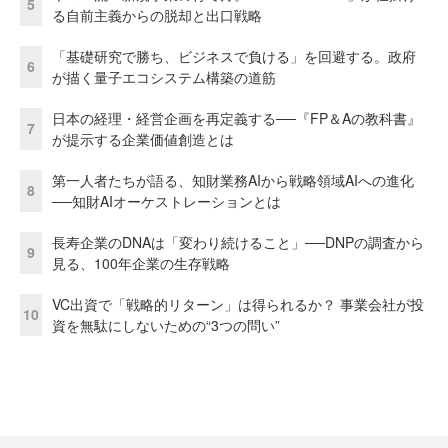
5
る自前主義からの脱却と出口戦略
「基礎研究で勝ち、ビジネスで負ける」を回避する。政府
6
が描く量子エコシステム構築の道筋
日本の経理・経営企画を再定義する──『FP＆Aの教科書』
7
が提示する企業価値創造とは
第一人者たちが語る、知財業務AIから戦略領域AIへの進化
8
──知財AIオーケストレーションとは
長寿企業のDNAは「変わり続けること」──DNPの調査から
9
見る、100年企業の生存戦略
VC出資で「戦略的リターン」は得られるか？ 事業会社が投
10
資を無駄にしないための“3つの問い”