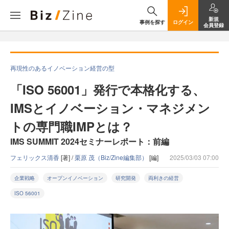
新規
事例を探す
ログイン
会員登録
再現性のあるイノベーション経営の型
「ISO 56001」発行で本格化する、
IMSとイノベーション・マネジメン
トの専門職IMPとは？
IMS SUMMIT 2024セミナーレポート：前編
フェリックス清香
[著] /
栗原 茂（Biz/Zine編集部）
[編]
2025/03/03 07:00
企業戦略
オープンイノベーション
研究開発
両利きの経営
ISO 56001