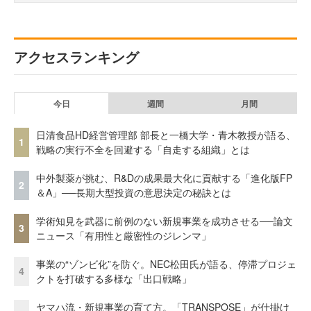
アクセスランキング
今日
週間
月間
日清食品HD経営管理部 部長と一橋大学・青木教授が語る、
1
戦略の実行不全を回避する「自走する組織」とは
中外製薬が挑む、R&Dの成果最大化に貢献する「進化版FP
2
＆A」──長期大型投資の意思決定の秘訣とは
学術知見を武器に前例のない新規事業を成功させる──論文
3
ニュース「有用性と厳密性のジレンマ」
事業の“ゾンビ化”を防ぐ。NEC松田氏が語る、停滞プロジェ
4
クトを打破する多様な「出口戦略」
ヤマハ流・新規事業の育て方。「TRANSPOSE」が仕掛け