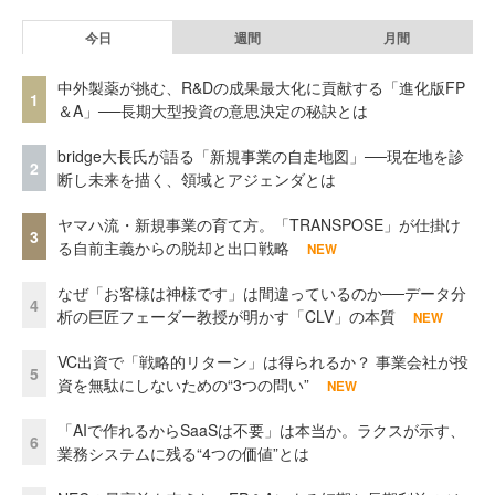
今日
週間
月間
中外製薬が挑む、R&Dの成果最大化に貢献する「進化版FP
1
＆A」──長期大型投資の意思決定の秘訣とは
bridge大長氏が語る「新規事業の自走地図」──現在地を診
2
断し未来を描く、領域とアジェンダとは
ヤマハ流・新規事業の育て方。「TRANSPOSE」が仕掛け
3
る自前主義からの脱却と出口戦略
NEW
なぜ「お客様は神様です」は間違っているのか──データ分
4
析の巨匠フェーダー教授が明かす「CLV」の本質
NEW
VC出資で「戦略的リターン」は得られるか？ 事業会社が投
5
資を無駄にしないための“3つの問い”
NEW
「AIで作れるからSaaSは不要」は本当か。ラクスが示す、
6
業務システムに残る“4つの価値”とは