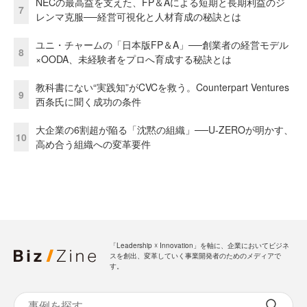
NECの最高益を支えた、FP＆Aによる短期と長期利益のジ
7
レンマ克服──経営可視化と人材育成の秘訣とは
ユニ・チャームの「日本版FP＆A」──創業者の経営モデル
8
×OODA、未経験者をプロへ育成する秘訣とは
教科書にない“実践知”がCVCを救う。Counterpart Ventures
9
西条氏に聞く成功の条件
大企業の6割超が陥る「沈黙の組織」──U-ZEROが明かす、
10
高め合う組織への変革要件
「Leadership ☓ Innovation」を軸に、企業においてビジネ
スを創出、変革していく事業開発者のためのメディアで
す。