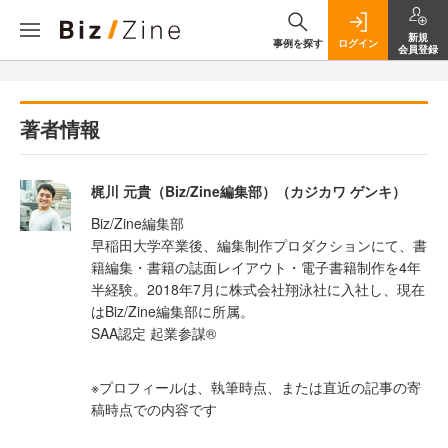
新規
事例を探す
ログイン
会員登録
著者情報
梶川 元貴（Biz/Zine編集部）（カジカワ ゲンキ）
Biz/Zine編集部
早稲田大学卒業後、編集制作プロダクションにて、書
籍編集・書籍の誌面レイアウト・電子書籍制作を4年
半経験。2018年7月に株式会社翔泳社に入社し、現在
はBiz/Zine編集部に所属。
SAA認定 起業参謀®
※プロフィールは、執筆時点、または直近の記事の寄
稿時点での内容です