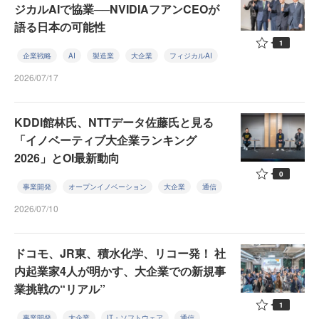
ジカルAIで協業──NVIDIAフアンCEOが
語る日本の可能性
1
企業戦略
AI
製造業
大企業
フィジカルAI
2026/07/17
KDDI館林氏、NTTデータ佐藤氏と見る
「イノベーティブ大企業ランキング
2026」とOI最新動向
0
事業開発
オープンイノベーション
大企業
通信
2026/07/10
ドコモ、JR東、積水化学、リコー発！ 社
内起業家4人が明かす、大企業での新規事
業挑戦の“リアル”
1
事業開発
大企業
IT・ソフトウェア
通信