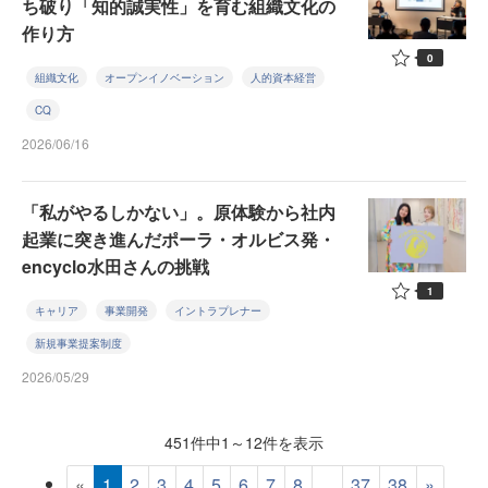
ち破り「知的誠実性」を育む組織文化の
作り方
0
組織文化
オープンイノベーション
人的資本経営
CQ
2026/06/16
「私がやるしかない」。原体験から社内
起業に突き進んだポーラ・オルビス発・
encyclo水田さんの挑戦
1
キャリア
事業開発
イントラプレナー
新規事業提案制度
2026/05/29
451件中1～12件を表示
«
1
2
3
4
5
6
7
8
...
37
38
»