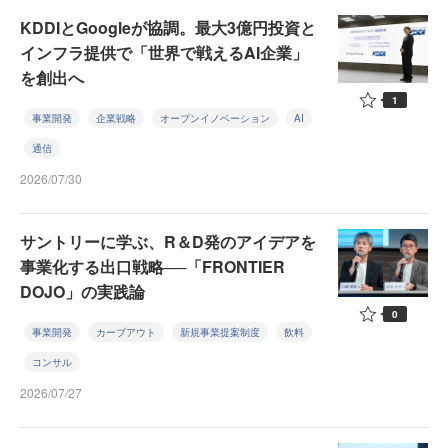
KDDIとGoogleが協調。最大3億円投資と
インフラ提供で「世界で戦えるAI企業」
を創出へ
1
事業開発
企業戦略
オープンイノベーション
AI
通信
2026/07/30
サントリーに学ぶ、R＆D発のアイデアを
事業化する出口戦略──「FRONTIER
DOJO」の実践論
0
事業開発
カーブアウト
新規事業提案制度
飲料
コンサル
2026/07/27