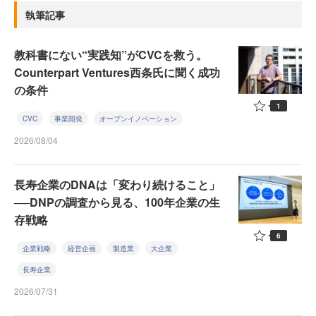
執筆記事
教科書にない“実践知”がCVCを救う。
Counterpart Ventures西条氏に聞く成功
の条件
1
CVC
事業開発
オープンイノベーション
2026/08/04
長寿企業のDNAは「変わり続けること」
──DNPの調査から見る、100年企業の生
存戦略
6
企業戦略
経営企画
製造業
大企業
長寿企業
2026/07/31