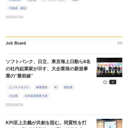
不動産・建設
2026/07/02
Job Board
PR
ソフトバンク、日立、東京海上日動ら8名
の社内起業家が示す、大企業発の新規事
業の“最前線”
1
ビジネスモデル
事業開発
AI
製造業
大企業
日本新規事業大賞
2026/06/24
KPI至上主義が共創を阻む。同質性を打