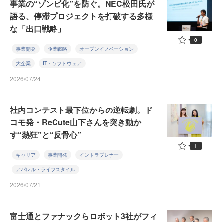
事業の“ゾンビ化”を防ぐ。NEC松田氏が
語る、停滞プロジェクトを打破する多様
な「出口戦略」
0
事業開発
企業戦略
オープンイノベーション
大企業
IT・ソフトウェア
2026/07/24
社内コンテスト最下位からの逆転劇。ド
コモ発・ReCute山下さんを突き動か
す“熱狂”と“反骨心”
1
キャリア
事業開発
イントラプレナー
アパレル・ライフスタイル
2026/07/21
富士通とファナックらロボット3社がフィ