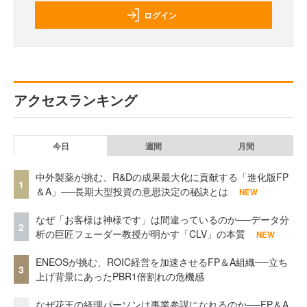
ログイン
アクセスランキング
今日
週間
月間
中外製薬が挑む、R&Dの成果最大化に貢献する「進化版FP
1
＆A」──長期大型投資の意思決定の秘訣とは
NEW
なぜ「お客様は神様です」は間違っているのか──データ分
2
析の巨匠フェーダー教授が明かす「CLV」の本質
NEW
ENEOSが挑む、ROIC経営を加速させるFP＆A組織──立ち
3
上げ背景にあったPBR1倍割れの危機感
なぜ花王の経理パーソンは事業参謀になれるのか──FP＆A