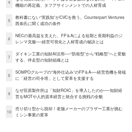
4
機能の再定義、タフアサインメントでの人材育成
教科書にない“実践知”がCVCを救う。Counterpart Ventures
5
西条氏に聞く成功の条件
NECの最高益を支えた、FP＆Aによる短期と長期利益のジ
6
レンマ克服──経営可視化と人材育成の秘訣とは
ダイキン工業の知財AI活用──“防衛型”から“戦略型”へと変貌
7
する、伴走型の知財組織とは
SOMPOグループの“海外仕込み”のFP＆A──経営危機を発端
8
に「経営の司令塔」として変革を支援する
なぜ荏原製作所は「知財ROIC」を導入したのか──知財経
9
営をMOTや人的資本経営と統合する挑戦の全貌
売り切り型から脱却！老舗メーカーのブラザー工業が挑む
10
ミシン事業の変革