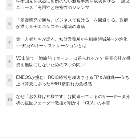
学術知見を武器に前例のない新規事業を成功させる──論文
5
ニュース「有用性と厳密性のジレンマ」
「基礎研究で勝ち、ビジネスで負ける」を回避する。政府
6
が描く量子エコシステム構築の道筋
第一人者たちが語る、知財業務AIから戦略領域AIへの進化
7
──知財AIオーケストレーションとは
VC出資で「戦略的リターン」は得られるか？ 事業会社が投
8
資を無駄にしないための“3つの問い”
ENEOSが挑む、ROIC経営を加速させるFP＆A組織──立ち
9
上げ背景にあったPBR1倍割れの危機感
なぜ「お客様は神様です」は間違っているのか──データ分
10
析の巨匠フェーダー教授が明かす「CLV」の本質