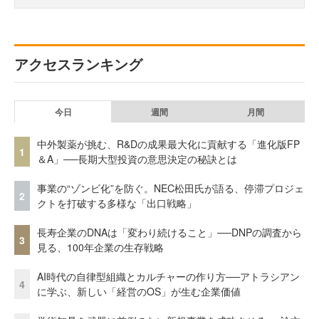
アクセスランキング
今日
週間
月間
中外製薬が挑む、R&Dの成果最大化に貢献する「進化版FP
1
＆A」──長期大型投資の意思決定の秘訣とは
事業の“ゾンビ化”を防ぐ。NEC松田氏が語る、停滞プロジェ
2
クトを打破する多様な「出口戦略」
長寿企業のDNAは「変わり続けること」──DNPの調査から
3
見る、100年企業の生存戦略
AI時代の自律型組織とカルチャーの作り方──アトラシアン
4
に学ぶ、新しい「経営のOS」が生む企業価値