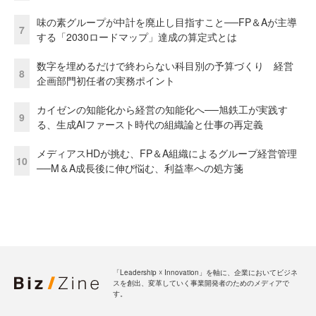
味の素グループが中計を廃止し目指すこと──FP＆Aが主導
7
する「2030ロードマップ」達成の算定式とは
数字を埋めるだけで終わらない科目別の予算づくり 経営
8
企画部門初任者の実務ポイント
カイゼンの知能化から経営の知能化へ──旭鉄工が実践す
9
る、生成AIファースト時代の組織論と仕事の再定義
メディアスHDが挑む、FP＆A組織によるグループ経営管理
10
──M＆A成長後に伸び悩む、利益率への処方箋
「Leadership ☓ Innovation」を軸に、企業においてビジネ
スを創出、変革していく事業開発者のためのメディアで
す。