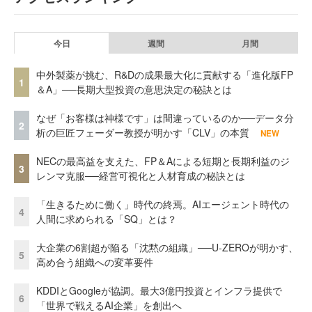
今日
週間
月間
中外製薬が挑む、R&Dの成果最大化に貢献する「進化版FP
1
＆A」──長期大型投資の意思決定の秘訣とは
なぜ「お客様は神様です」は間違っているのか──データ分
2
析の巨匠フェーダー教授が明かす「CLV」の本質
NEW
NECの最高益を支えた、FP＆Aによる短期と長期利益のジ
3
レンマ克服──経営可視化と人材育成の秘訣とは
「生きるために働く」時代の終焉。AIエージェント時代の
4
人間に求められる「SQ」とは？
大企業の6割超が陥る「沈黙の組織」──U-ZEROが明かす、
5
高め合う組織への変革要件
KDDIとGoogleが協調。最大3億円投資とインフラ提供で
6
「世界で戦えるAI企業」を創出へ