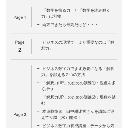
「数字を操る力」と「数字を読み解く
力」は別物
Page
1
両方できたら最高だけど・・・
Page
ビジネスの現場で、より重要なのは「解
2
釈力」
ビジネス数字力でまず必要になる「解釈
力」を鍛える２つの方法
「解釈力UP」のための訓練①：視点を多
く持つ
「解釈力UP」のための訓練②：場数を踏
む
本連載筆者、田中耕比古さんを講師に迎
Page
3
えて7/20（水）開催！
ビジネス数字力養成講座～データから気