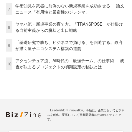
学術知見を武器に前例のない新規事業を成功させる──論文
7
ニュース「有用性と厳密性のジレンマ」
ヤマハ流・新規事業の育て方。「TRANSPOSE」が仕掛け
8
る自前主義からの脱却と出口戦略
「基礎研究で勝ち、ビジネスで負ける」を回避する。政府
9
が描く量子エコシステム構築の道筋
アクセンチュア流、AI時代の「最強チーム」の仕事術──成
10
否が決まるプロジェクトの初期設定の秘訣とは
「Leadership ☓ Innovation」を軸に、企業においてビジネ
スを創出、変革していく事業開発者のためのメディアで
す。