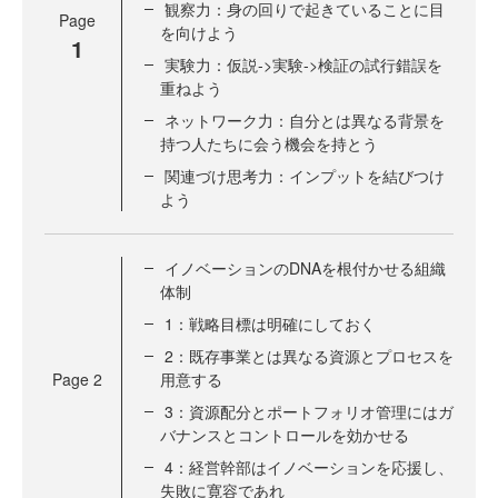
観察力：身の回りで起きていることに目
Page
を向けよう
1
実験力：仮説->実験->検証の試行錯誤を
重ねよう
ネットワーク力：自分とは異なる背景を
持つ人たちに会う機会を持とう
関連づけ思考力：インプットを結びつけ
よう
イノベーションのDNAを根付かせる組織
体制
1：戦略目標は明確にしておく
2：既存事業とは異なる資源とプロセスを
Page
2
用意する
3：資源配分とポートフォリオ管理にはガ
バナンスとコントロールを効かせる
4：経営幹部はイノベーションを応援し、
失敗に寛容であれ