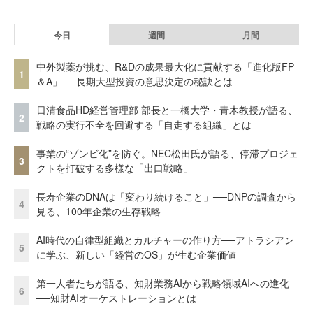
今日
週間
月間
中外製薬が挑む、R&Dの成果最大化に貢献する「進化版FP
1
＆A」──長期大型投資の意思決定の秘訣とは
日清食品HD経営管理部 部長と一橋大学・青木教授が語る、
2
戦略の実行不全を回避する「自走する組織」とは
事業の“ゾンビ化”を防ぐ。NEC松田氏が語る、停滞プロジェ
3
クトを打破する多様な「出口戦略」
長寿企業のDNAは「変わり続けること」──DNPの調査から
4
見る、100年企業の生存戦略
AI時代の自律型組織とカルチャーの作り方──アトラシアン
5
に学ぶ、新しい「経営のOS」が生む企業価値
第一人者たちが語る、知財業務AIから戦略領域AIへの進化
6
──知財AIオーケストレーションとは