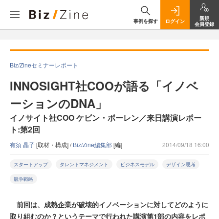
新規
事例を探す
ログイン
会員登録
Biz/Zineセミナーレポート
INNOSIGHT社COOが語る「イノベ
ーションのDNA」
イノサイト社COO ケビン・ボーレン／来日講演レポー
ト:第2回
有須 晶子
[取材・構成] /
Biz/Zine編集部
[編]
2014/09/18 16:00
スタートアップ
タレントマネジメント
ビジネスモデル
デザイン思考
競争戦略
前回は、成熟企業が破壊的イノベーションに対してどのように
取り組むのか？というテーマで行われた講演第1部の内容をレポ