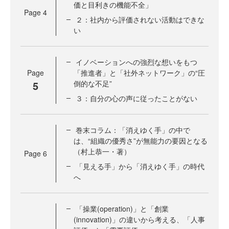
価と目利きの機能不全」
Page
4
２：社内から評価されない活動はできな
い
イノベーションへの強烈な想いをもつ
Page
「推進者」と「社外ネットワーク」の“圧
5
倒的な不足”
３：自分の心の声に従ったことがない
巻末コラム：「消えゆく手」の中で
は、“組織の優秀さ”が無能力の要因となる
（村上恭一・著）
Page
6
「見える手」から「消えゆく手」の時代
へ
「操業(operation)」と「創業
(innovation)」の違いから考える、「人事