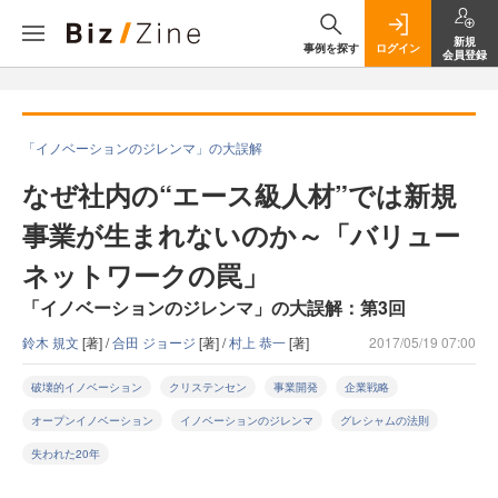
新規
事例を探す
ログイン
会員登録
「イノベーションのジレンマ」の大誤解
なぜ社内の“エース級人材”では新規
事業が生まれないのか～「バリュー
ネットワークの罠」
「イノベーションのジレンマ」の大誤解：第3回
鈴木 規文
[著] /
合田 ジョージ
[著] /
村上 恭一
[著]
2017/05/19 07:00
破壊的イノベーション
クリステンセン
事業開発
企業戦略
オープンイノベーション
イノベーションのジレンマ
グレシャムの法則
失われた20年