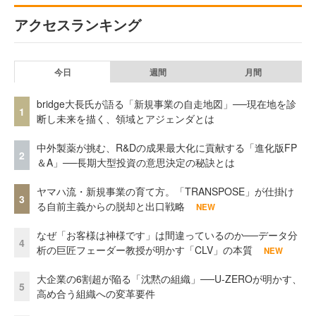
アクセスランキング
今日
週間
月間
bridge大長氏が語る「新規事業の自走地図」──現在地を診
1
断し未来を描く、領域とアジェンダとは
中外製薬が挑む、R&Dの成果最大化に貢献する「進化版FP
2
＆A」──長期大型投資の意思決定の秘訣とは
ヤマハ流・新規事業の育て方。「TRANSPOSE」が仕掛け
3
る自前主義からの脱却と出口戦略
NEW
なぜ「お客様は神様です」は間違っているのか──データ分
4
析の巨匠フェーダー教授が明かす「CLV」の本質
NEW
大企業の6割超が陥る「沈黙の組織」──U-ZEROが明かす、
5
高め合う組織への変革要件