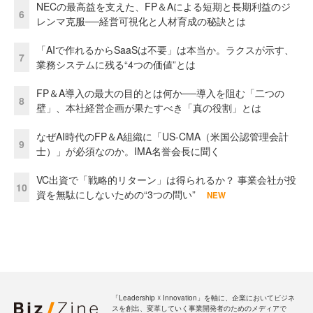
NECの最高益を支えた、FP＆Aによる短期と長期利益のジ
6
レンマ克服──経営可視化と人材育成の秘訣とは
「AIで作れるからSaaSは不要」は本当か。ラクスが示す、
7
業務システムに残る“4つの価値”とは
FP＆A導入の最大の目的とは何か──導入を阻む「二つの
8
壁」、本社経営企画が果たすべき「真の役割」とは
なぜAI時代のFP＆A組織に「US-CMA（米国公認管理会計
9
士）」が必須なのか。IMA名誉会長に聞く
VC出資で「戦略的リターン」は得られるか？ 事業会社が投
10
資を無駄にしないための“3つの問い”
NEW
「Leadership ☓ Innovation」を軸に、企業においてビジネ
スを創出、変革していく事業開発者のためのメディアで