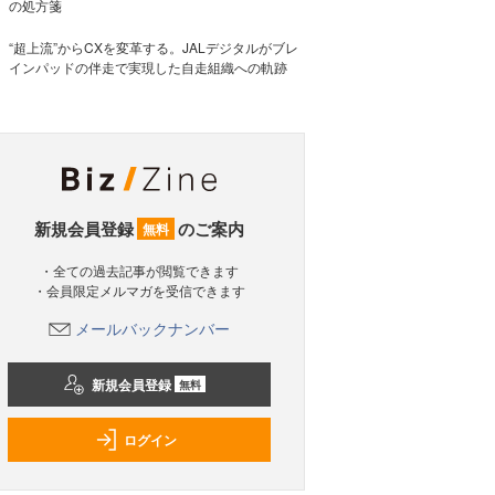
の処方箋
“超上流”からCXを変革する。JALデジタルがブレ
インパッドの伴走で実現した自走組織への軌跡
新規会員登録
のご案内
無料
・全ての過去記事が閲覧できます
・会員限定メルマガを受信できます
メールバックナンバー
新規会員登録
無料
ログイン