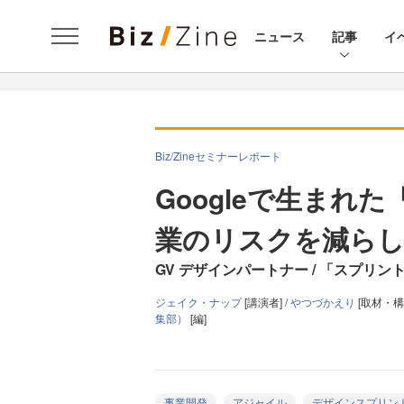
ニュース
記事
イ
Biz/Zineセミナーレポート
Googleで生まれ
業のリスクを減らし
GV デザインパートナー / 「スプリ
ジェイク・ナップ
[講演者] /
やつづかえり
[取材・構成
集部）
[編]
事業開発
アジャイル
デザインスプリン