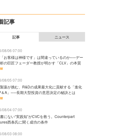
着記事
記事
ニュース
/08/06 07:00
「お客様は神様です」は間違っているのか──デー
析の巨匠フェーダー教授が明かす「CLV」の本質
EW
/08/05 07:00
製薬が挑む、R&Dの成果最大化に貢献する「進化
P＆A」──長期大型投資の意思決定の秘訣とは
EW
/08/04 07:00
書にない“実践知”がCVCを救う。Counterpart
ntures西条氏に聞く成功の条件
/08/03 08:00