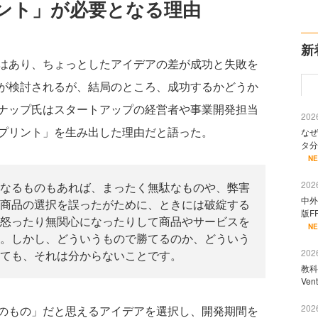
ント」が必要となる理由
新
はあり、ちょっとしたアイデアの差が成功と失敗を
が検討されるが、結局のところ、成功するかどうか
ナップ氏はスタートアップの経営者や事業開発担当
2026
プリント」を生み出した理由だと語った。
なぜ
タ分
N
2026
なるものもあれば、まったく無駄なものや、弊害
中外
商品の選択を誤ったがために、ときには破綻する
版F
怒ったり無関心になったりして商品やサービスを
N
。しかし、どういうもので勝てるのか、どういう
2026
ても、それは分からないことです。
教科
Ve
2026
のもの」だと思えるアイデアを選択し、開発期間を