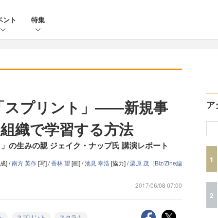
ベント
特集
た「スプリント」――新規事
ア
組織で学習する方法
ント」の生みの親 ジェイク・ナップ氏 講演レポート
1
] /
南方 英作
[写] /
香林 望
[画] /
池見 幸浩
[協力] /
栗原 茂（Biz/Zine編
2017/06/08 07:00
2
ト
スプリント
スクラム