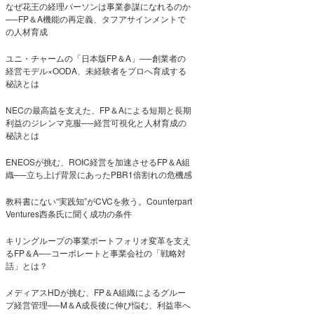
なぜ花王の経理パーソンは事業参謀になれるのか
──FP＆A機能の再定義、タフアサインメントで
の人材育成
ユニ・チャームの「日本版FP＆A」──創業者の
経営モデル×OODA、未経験者をプロへ育成する
秘訣とは
NECの最高益を支えた、FP＆Aによる短期と長期
利益のジレンマ克服──経営可視化と人材育成の
秘訣とは
ENEOSが挑む、ROIC経営を加速させるFP＆A組
織──立ち上げ背景にあったPBR1倍割れの危機感
教科書にない“実践知”がCVCを救う。Counterpart
Ventures西条氏に聞く成功の条件
キリングループの事業ポートフォリオ変革を支え
るFP＆A──コーポレートと事業会社の「戦略対
話」とは？
メディアスHDが挑む、FP＆A組織によるグルー
プ経営管理──M＆A成長後に伸び悩む、利益率へ