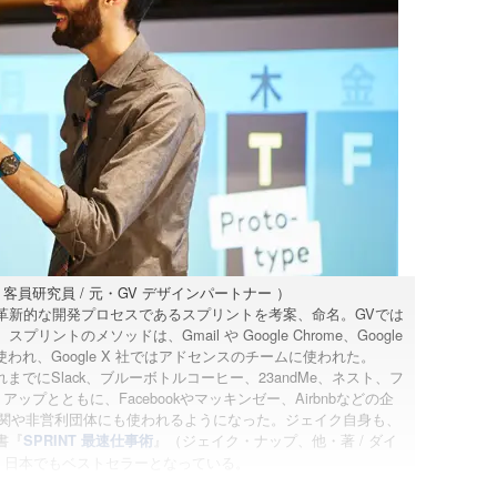
客員研究員 / 元・GV デザインパートナー ）
革新的な開発プロセスであるスプリントを考案、命名。GVでは
トのメソッドは、Gmail や Google Chrome、Google
れ、Google X 社ではアドセンスのチームに使われた。
でにSlack、ブルーボトルコーヒー、23andMe、ネスト、フ
プとともに、Facebookやマッキンゼー、Airbnbなどの企
関や非営利団体にも使われるようになった。ジェイク自身も、
書『
』（ジェイク・ナップ、他・著 / ダイ
SPRINT 最速仕事術
、日本でもベストセラーとなっている。