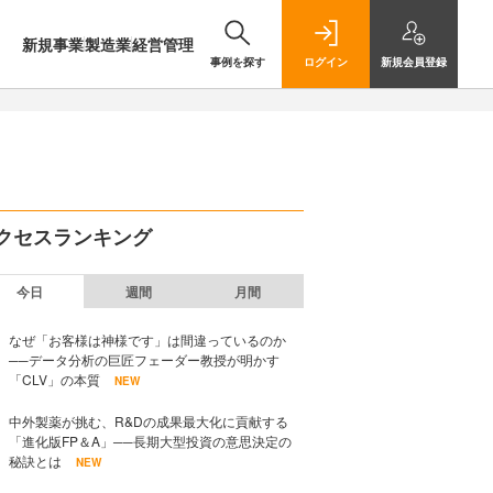
新規事業
製造業
経営管理
事例を探す
ログイン
新規
会員登録
クセスランキング
今日
週間
月間
なぜ「お客様は神様です」は間違っているのか
──データ分析の巨匠フェーダー教授が明かす
「CLV」の本質
NEW
中外製薬が挑む、R&Dの成果最大化に貢献する
「進化版FP＆A」──長期大型投資の意思決定の
秘訣とは
NEW