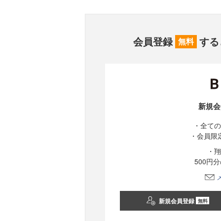
会員登録
する
無料
新規会
・全ての
・会員限
・翔
500円
新規会員登録
無料