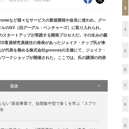
3
 Chromeなど様々なサービスの新規開発や改良に使われ、グー
タルのGV（旧グーグル・ベンチャーズ）に取り入れられ、
4
以上のスタートアップが実践する開発プロセスだ。その生みの親
DEO客員研究員就任の発表があったジェイク・ナップ氏が来
代表を務める株式会社groovesの主催にて、ジェイク・
5
るワークショップが開催された。ここでは、氏の講演の内容
6
7
目次
らない”新規事業で、短期集中型で多くを学ぶ「スプリ
8
由
9