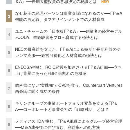
＆A」──長期大型投資の意思決定の秘訣とは
NEW
なぜ花王の経理パーソンは事業参謀になれるのか──FP＆A
3
機能の再定義、タフアサインメントでの人材育成
ユニ・チャームの「日本版FP＆A」──創業者の経営モデル
4
×OODA、未経験者をプロへ育成する秘訣とは
NECの最高益を支えた、FP＆Aによる短期と長期利益のジ
5
レンマ克服──経営可視化と人材育成の秘訣とは
ENEOSが挑む、ROIC経営を加速させるFP＆A組織──立ち
6
上げ背景にあったPBR1倍割れの危機感
教科書にない“実践知”がCVCを救う。Counterpart Ventures
7
西条氏に聞く成功の条件
キリングループの事業ポートフォリオ変革を支えるFP＆
8
A──コーポレートと事業会社の「戦略対話」とは？
メディアスHDが挑む、FP＆A組織によるグループ経営管理
9
──M＆A成長後に伸び悩む、利益率への処方箋