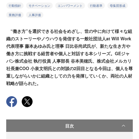
行動指針
モチベーション
エンパワーメント
行動基準
母集団形成
業務評価
人事評価
“働き方”を選択できる社会をめざし、世の中に向けて様々な組
織のストーリーやノウハウを発信する一般社団法人at Will Work
代表理事 藤本あゆみ氏と理事 日比谷尚武氏が、新たな生き方や
働き方に挑戦する経営者や個人と対話する本シリーズ。GEジャ
パン株式会社 執行役員 人事部長 谷本美穂氏、株式会社メルカリ
社長兼COO 小泉文明氏との対談の2回目となる今回は、個人を尊
重しながらいかに組織としての力を発揮していくか、両社の人材
戦略が語られた。
目次