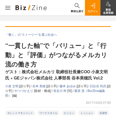
新規
事例を探す
ログイン
会員登録
「働く」の“ストーリー”を選ぶ社会へ
“一貫した軸”で「バリュー」と「行
動」と「評価」がつながるメルカリ
流の働き方
ゲスト：株式会社メルカリ 取締役社長兼COO 小泉文明
氏 × GEジャパン株式会社 人事部長 谷本美穂氏 Vol.2
小泉 文明
[語り手] /
谷本 美穂
[語り手] /
藤本 あゆみ
[語り手] /
日比谷 尚武
[語
り手] /
やつづかえり
[取材・構成] /
長谷川 梓
[写] /
栗原 茂（Biz/Zine編集
部）
[編]
2017/10/03 07:00
タレントマネジメント
ワークスタイル
ビジョン
ミッション
生産性