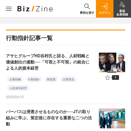
新規
事例を探す
ログイン
会員登録
行動指針記事一覧
アサヒグループHD谷村氏と語る、人材戦略と
価値創出の連動──「可視と不可視」の統合に
よる人的資本経営
1
企業戦略
行動指針
製造業
企業理念
人的資本経営
2025/04/15
パーパスは浸透させるものなのか──JTの取り
組みに学ぶ、策定後に存在する重要な二つの活
動