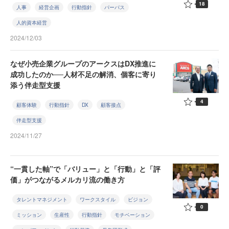
18
人事
経営企画
行動指針
パーパス
人的資本経営
2024/12/03
なぜ小売企業グループのアークスはDX推進に
成功したのか──人材不足の解消、個客に寄り
添う伴走型支援
4
顧客体験
行動指針
DX
顧客接点
伴走型支援
2024/11/27
“一貫した軸”で「バリュー」と「行動」と「評
価」がつながるメルカリ流の働き方
タレントマネジメント
ワークスタイル
ビジョン
0
ミッション
生産性
行動指針
モチベーション