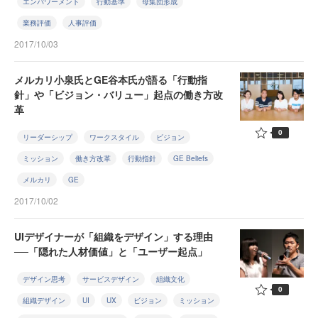
エンパワーメント
行動基準
母集団形成
業務評価
人事評価
2017/10/03
メルカリ小泉氏とGE谷本氏が語る「行動指
針」や「ビジョン・バリュー」起点の働き方改
革
0
リーダーシップ
ワークスタイル
ビジョン
ミッション
働き方改革
行動指針
GE Beliefs
メルカリ
GE
2017/10/02
UIデザイナーが「組織をデザイン」する理由
──「隠れた人材価値」と「ユーザー起点」
デザイン思考
サービスデザイン
組織文化
0
組織デザイン
UI
UX
ビジョン
ミッション