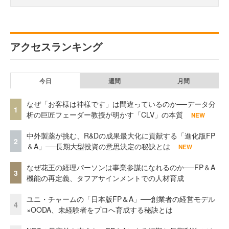
アクセスランキング
今日
週間
月間
なぜ「お客様は神様です」は間違っているのか──データ分
1
析の巨匠フェーダー教授が明かす「CLV」の本質
NEW
中外製薬が挑む、R&Dの成果最大化に貢献する「進化版FP
2
＆A」──長期大型投資の意思決定の秘訣とは
NEW
なぜ花王の経理パーソンは事業参謀になれるのか──FP＆A
3
機能の再定義、タフアサインメントでの人材育成
ユニ・チャームの「日本版FP＆A」──創業者の経営モデル
4
×OODA、未経験者をプロへ育成する秘訣とは