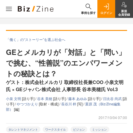
新規
事例を探す
ログイン
会員登録
「働く」の“ストーリー”を選ぶ社会へ
GEとメルカリが「対話」と「問い」
で挑む、“性善説”のエンパワーメン
トの秘訣とは？
ゲスト：株式会社メルカリ 取締役社長兼COO 小泉文明
氏 × GEジャパン株式会社 人事部長 谷本美穂氏 Vol.3
小泉 文明
[語り手] /
谷本 美穂
[語り手] /
藤本 あゆみ
[語り手] /
日比谷 尚武
[語
り手] /
やつづかえり
[取材・構成] /
長谷川 梓
[写] /
栗原 茂（Biz/Zine編集
部）
[編]
2017/10/04 07:00
タレントマネジメント
ワークスタイル
ビジョン
ミッション