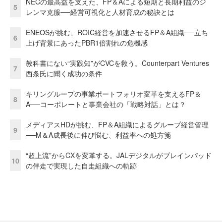
NECの最高益を支えた、FP＆Aによる短期と長期利益のジ
5
レンマ克服──経営可視化と人材育成の秘訣とは
ENEOSが挑む、ROIC経営を加速させるFP＆A組織──立ち
6
上げ背景にあったPBR1倍割れの危機感
教科書にない“実践知”がCVCを救う。Counterpart Ventures
7
西条氏に聞く成功の条件
キリングループの事業ポートフォリオ変革を支えるFP＆
8
A──コーポレートと事業会社の「戦略対話」とは？
メディアスHDが挑む、FP＆A組織によるグループ経営管理
9
──M＆A成長後に伸び悩む、利益率への処方箋
“超上流”からCXを変革する。JALデジタルがブレインパッド
10
の伴走で実現した自走組織への軌跡