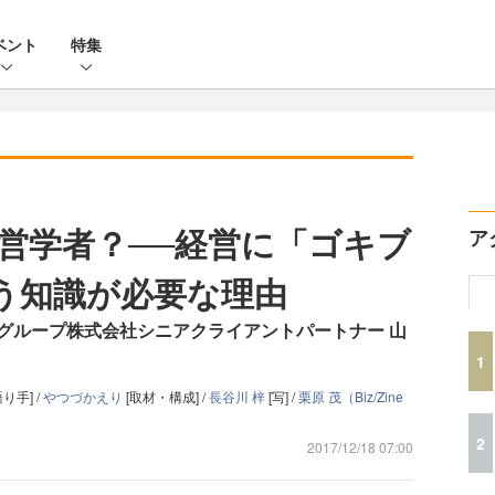
ベント
特集
営学者？──経営に「ゴキブ
ア
う知識が必要な理由
グループ株式会社シニアクライアントパートナー 山
1
語り手] /
やつづかえり
[取材・構成] /
長谷川 梓
[写] /
栗原 茂（Biz/Zine
2
2017/12/18 07:00