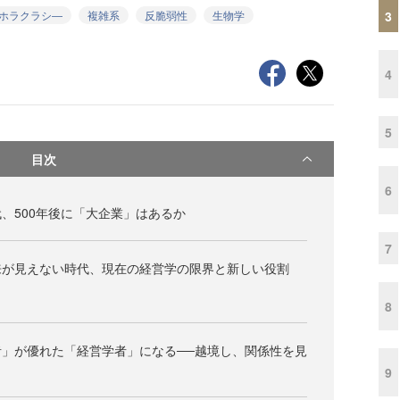
3
ホラクラシ―
複雑系
反脆弱性
生物学
4
5
目次
6
、500年後に「大企業」はあるか
7
来が見えない時代、現在の経営学の限界と新しい役割
8
」が優れた「経営学者」になる──越境し、関係性を見
9