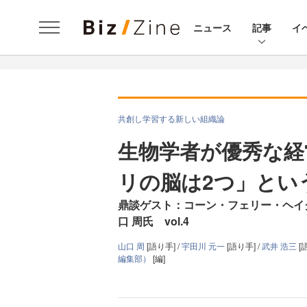
ニュース
記事
イ
共創し学習する新しい組織論
生物学者が優秀な経
リの脳は2つ」とい
鼎談ゲスト：コーン・フェリー・ヘイ
口 周氏 vol.4
山口 周
[語り手] /
宇田川 元一
[語り手] /
武井 浩三
[
編集部）
[編]