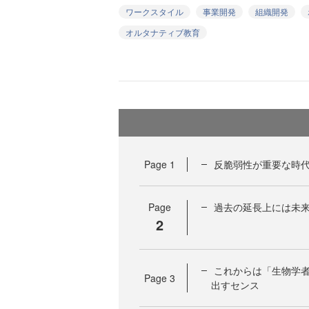
ワークスタイル
事業開発
組織開発
オルタナティブ教育
Page
1
反脆弱性が重要な時代
Page
過去の延長上には未
2
これからは「生物学者
Page
3
出すセンス