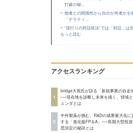
打破の秘...
他者との関係性から自分が何者かを
「ナラティ...
“流行りの対話技法”では「対話」は
もっと読む
アクセスランキング
bridge大長氏が語る「新規事業の自走
1
──現在地を診断し未来を描く、領域
ェンダとは
中外製薬が挑む、R&Dの成果最大化に
2
する「進化版FP＆A」──長期大型投
思決定の秘訣とは