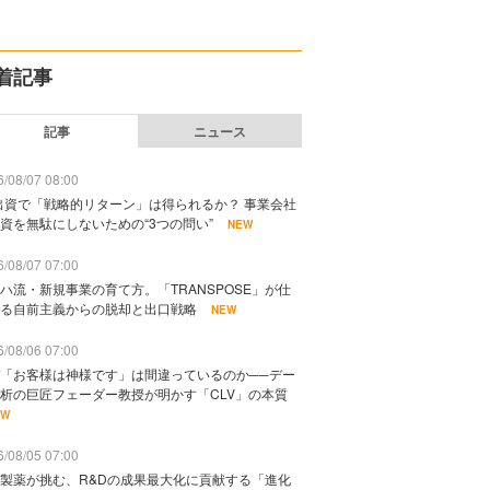
着記事
記事
ニュース
/08/07 08:00
出資で「戦略的リターン」は得られるか？ 事業会社
資を無駄にしないための“3つの問い”
NEW
/08/07 07:00
ハ流・新規事業の育て方。「TRANSPOSE」が仕
る自前主義からの脱却と出口戦略
NEW
/08/06 07:00
「お客様は神様です」は間違っているのか──デー
析の巨匠フェーダー教授が明かす「CLV」の本質
EW
/08/05 07:00
製薬が挑む、R&Dの成果最大化に貢献する「進化