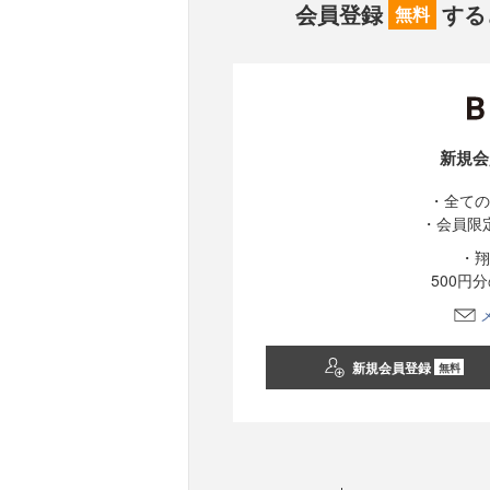
会員登録
する
無料
新規会
・全ての
・会員限
・翔
500円
新規会員登録
無料