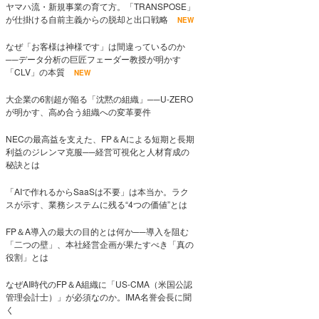
ヤマハ流・新規事業の育て方。「TRANSPOSE」
が仕掛ける自前主義からの脱却と出口戦略
NEW
なぜ「お客様は神様です」は間違っているのか
──データ分析の巨匠フェーダー教授が明かす
「CLV」の本質
NEW
大企業の6割超が陥る「沈黙の組織」──U-ZERO
が明かす、高め合う組織への変革要件
NECの最高益を支えた、FP＆Aによる短期と長期
利益のジレンマ克服──経営可視化と人材育成の
秘訣とは
「AIで作れるからSaaSは不要」は本当か。ラク
スが示す、業務システムに残る“4つの価値”とは
FP＆A導入の最大の目的とは何か──導入を阻む
「二つの壁」、本社経営企画が果たすべき「真の
役割」とは
なぜAI時代のFP＆A組織に「US-CMA（米国公認
管理会計士）」が必須なのか。IMA名誉会長に聞
く