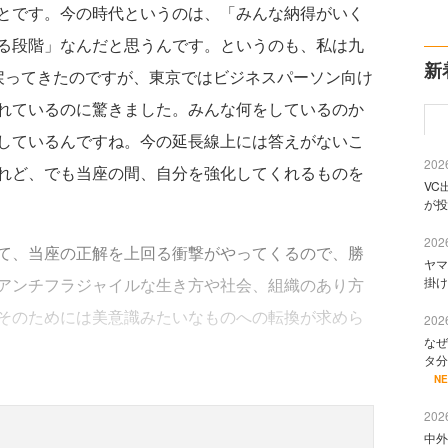
とです。今の時代というのは、「みんな納得がいく
る段階」なんだと思うんです。というのも、私は九
新
戻ってきたのですが、東京ではビジネスパーソン向け
れているのに驚きました。みんな何をしているのか
しているんですね。今の延長線上には答えがないこ
2026
れど、でも当座の間、自分を強化してくれるものを
VC
が投
2026
て、当座の正解を上回る衝撃がやってくるので、勝
ヤマ
アンチフラジャイルな生き方や社会、組織のあり方
掛け
そのためには美意識みたいなものへの転換が求めら
2026
なぜ
タ分
N
2026
中外