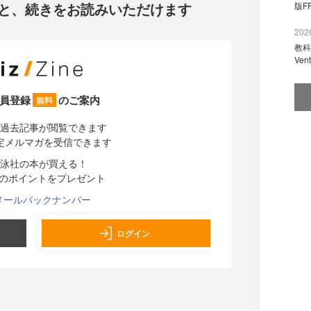
と、
続きをお読みいただけます
版F
2026
教科
Ve
員登録
のご案内
無料
過去記事が閲覧できます
定メルマガを受信できます
泳社の本が買える！
分のポイントをプレゼント
メールバックナンバー
ログイン