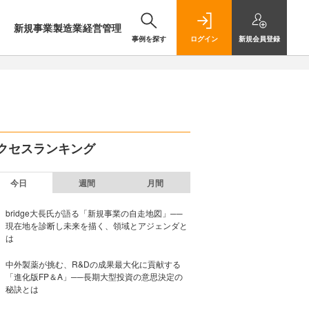
新規事業
製造業
経営管理
事例を探す
ログイン
新規
会員登録
クセスランキング
今日
週間
月間
bridge大長氏が語る「新規事業の自走地図」──
現在地を診断し未来を描く、領域とアジェンダと
は
中外製薬が挑む、R&Dの成果最大化に貢献する
「進化版FP＆A」──長期大型投資の意思決定の
秘訣とは