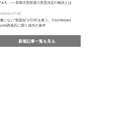
P＆A」──長期大型投資の意思決定の秘訣とは
/08/04 07:00
書にない“実践知”がCVCを救う。Counterpart
ntures西条氏に聞く成功の条件
新着記事一覧を見る