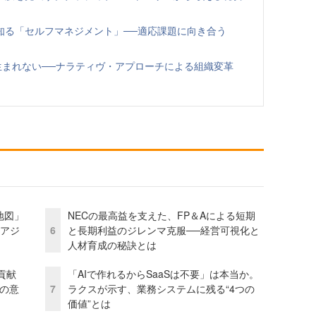
知る「セルフマネジメント」──適応課題に向き合う
生まれない──ナラティヴ・アプローチによる組織変革
地図」
NECの最高益を支えた、FP＆Aによる短期
とアジ
6
と長期利益のジレンマ克服──経営可視化と
人材育成の秘訣とは
貢献
「AIで作れるからSaaSは不要」は本当か。
資の意
7
ラクスが示す、業務システムに残る“4つの
価値”とは