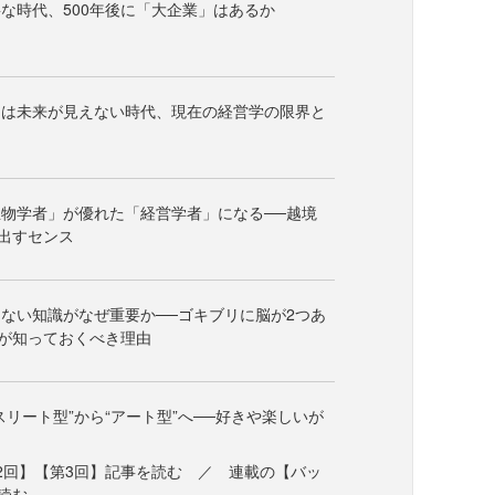
な時代、500年後に「大企業」はあるか
には未来が見えない時代、現在の経営学の限界と
物学者」が優れた「経営学者」になる──越境
出すセンス
ない知識がなぜ重要か──ゴキブリに脳が2つあ
が知っておくべき理由
スリート型”から“アート型”へ──好きや楽しいが
2回】【第3回】記事を読む ／ 連載の【バッ
読む