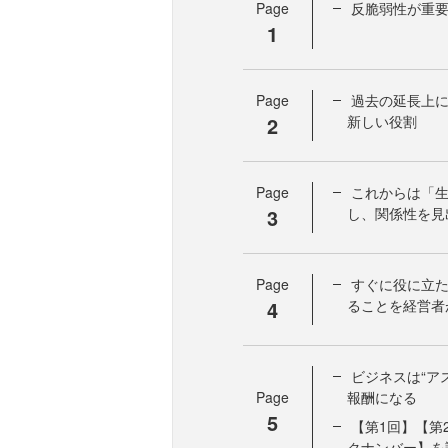
Page
反脆弱性が重要
1
Page
過去の延長上
2
新しい役割
Page
これからは「生
3
し、関係性を見
Page
すぐに役に立た
4
ることを経営者
ビジネスは“ア
Page
報酬になる
5
【第1回】【第
クナンバー】を