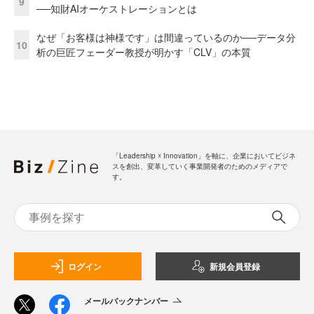
9
──知財AIオーケストレーションとは
なぜ「お客様は神様です」は間違っているのか──データ分
10
析の巨匠フェーダー教授が明かす「CLV」の本質
「Leadership ☓ Innovation」を軸に、企業においてビジネ
スを創出、変革していく事業開発者のためのメディアで
す。
ログイン
新規会員登録
メールバックナンバー