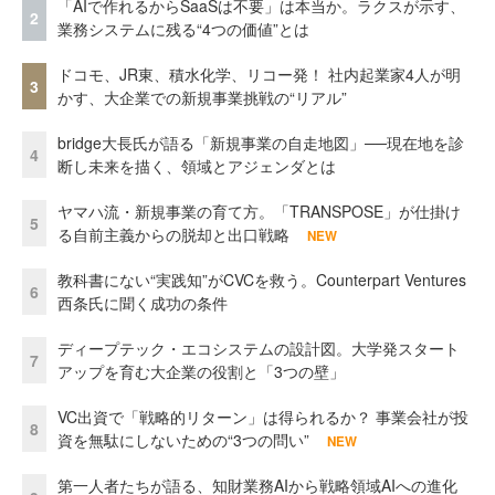
「AIで作れるからSaaSは不要」は本当か。ラクスが示す、
2
業務システムに残る“4つの価値”とは
ドコモ、JR東、積水化学、リコー発！ 社内起業家4人が明
3
かす、大企業での新規事業挑戦の“リアル”
bridge大長氏が語る「新規事業の自走地図」──現在地を診
4
断し未来を描く、領域とアジェンダとは
ヤマハ流・新規事業の育て方。「TRANSPOSE」が仕掛け
5
る自前主義からの脱却と出口戦略
NEW
教科書にない“実践知”がCVCを救う。Counterpart Ventures
6
西条氏に聞く成功の条件
ディープテック・エコシステムの設計図。大学発スタート
7
アップを育む大企業の役割と「3つの壁」
VC出資で「戦略的リターン」は得られるか？ 事業会社が投
8
資を無駄にしないための“3つの問い”
NEW
第一人者たちが語る、知財業務AIから戦略領域AIへの進化