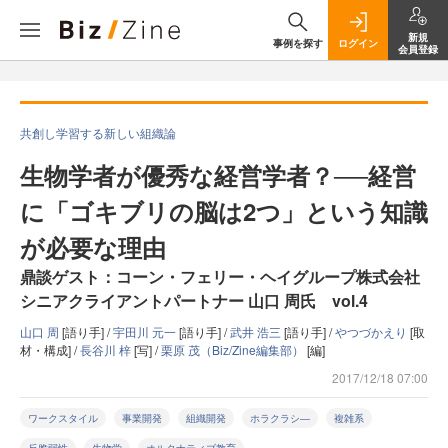
新規
事例を探す
ログイン
会員登録
共創し学習する新しい組織論
生物学者が優秀な経営学者？──経営
に「ゴキブリの脳は2つ」という知識
が必要な理由
鼎談ゲスト：コーン・フェリー・ヘイグループ株式会社
シニアクライアントパートナー 山口 周氏 vol.4
山口 周
[語り手] /
宇田川 元一
[語り手] /
武井 浩三
[語り手] /
やつづかえり
[取
材・構成] /
長谷川 梓
[写] /
栗原 茂（Biz/Zine編集部）
[編]
2017/12/18 07:00
ワークスタイル
事業開発
組織開発
ホラクラシ―
複雑系