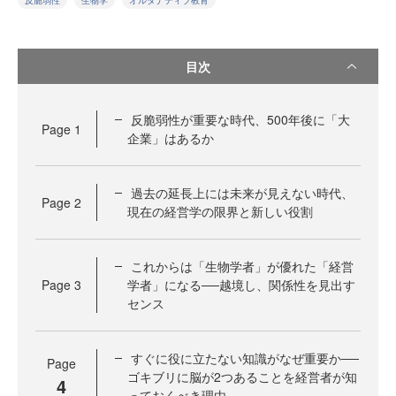
反脆弱性
生物学
オルタナティブ教育
目次
反脆弱性が重要な時代、500年後に「大
Page
1
企業」はあるか
過去の延長上には未来が見えない時代、
Page
2
現在の経営学の限界と新しい役割
これからは「生物学者」が優れた「経営
Page
3
学者」になる──越境し、関係性を見出す
センス
すぐに役に立たない知識がなぜ重要か──
Page
ゴキブリに脳が2つあることを経営者が知
4
っておくべき理由