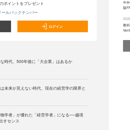
中外
分のポイントをプレゼント
版F
メールバックナンバー
2026
教科
ログイン
Ve
な時代、500年後に「大企業」はあるか
には未来が見えない時代、現在の経営学の限界と
物学者」が優れた「経営学者」になる──越境
出すセンス