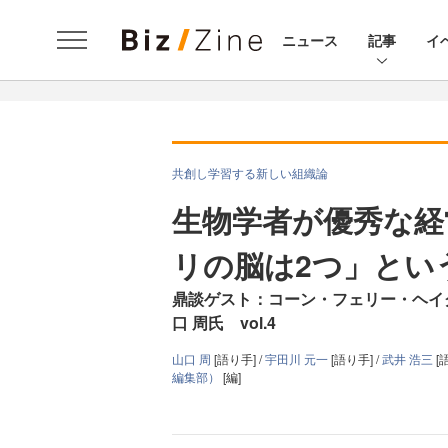
ニュース
記事
イ
共創し学習する新しい組織論
生物学者が優秀な経
リの脳は2つ」とい
鼎談ゲスト：コーン・フェリー・ヘイ
口 周氏 vol.4
山口 周
[語り手] /
宇田川 元一
[語り手] /
武井 浩三
[
編集部）
[編]