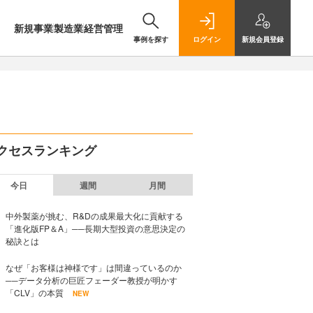
新規事業
製造業
経営管理
事例を探す
ログイン
新規
会員登録
クセスランキング
今日
週間
月間
中外製薬が挑む、R&Dの成果最大化に貢献する
「進化版FP＆A」──長期大型投資の意思決定の
秘訣とは
なぜ「お客様は神様です」は間違っているのか
──データ分析の巨匠フェーダー教授が明かす
「CLV」の本質
NEW