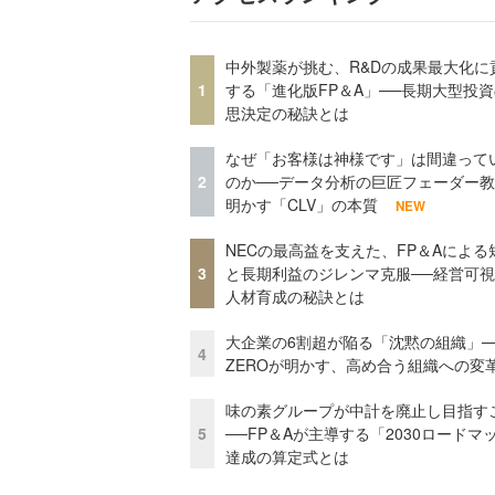
中外製薬が挑む、R&Dの成果最大化に
1
する「進化版FP＆A」──長期大型投
思決定の秘訣とは
なぜ「お客様は神様です」は間違って
2
のか──データ分析の巨匠フェーダー
明かす「CLV」の本質
NEW
NECの最高益を支えた、FP＆Aによる
3
と長期利益のジレンマ克服──経営可
人材育成の秘訣とは
大企業の6割超が陥る「沈黙の組織」──
4
ZEROが明かす、高め合う組織への変
味の素グループが中計を廃止し目指す
5
──FP＆Aが主導する「2030ロードマ
達成の算定式とは