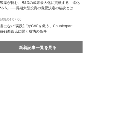
製薬が挑む、R&Dの成果最大化に貢献する「進化
P＆A」──長期大型投資の意思決定の秘訣とは
/08/04 07:00
書にない“実践知”がCVCを救う。Counterpart
ntures西条氏に聞く成功の条件
新着記事一覧を見る