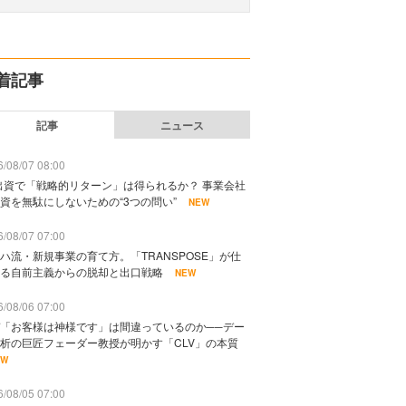
着記事
記事
ニュース
/08/07 08:00
出資で「戦略的リターン」は得られるか？ 事業会社
資を無駄にしないための“3つの問い”
NEW
/08/07 07:00
ハ流・新規事業の育て方。「TRANSPOSE」が仕
る自前主義からの脱却と出口戦略
NEW
/08/06 07:00
「お客様は神様です」は間違っているのか──デー
析の巨匠フェーダー教授が明かす「CLV」の本質
EW
/08/05 07:00