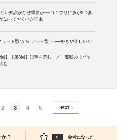
ない知識がなぜ重要か──ゴキブリに脳が2つあ
が知っておくべき理由
スリート型”から“アート型”へ──好きや楽しいが
2回】【第3回】記事を読む ／ 連載の【バッ
読む
2
3
4
5
NEXT
たか？
参考になった
0