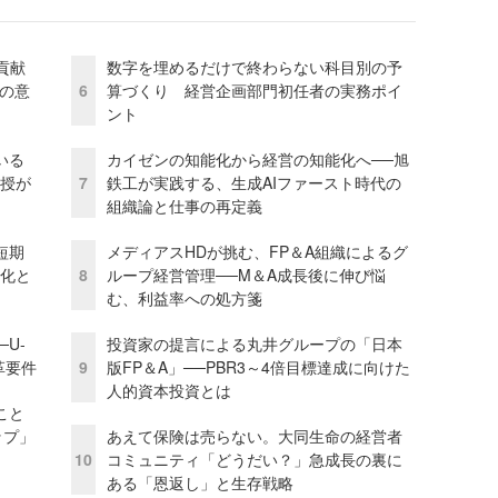
貢献
数字を埋めるだけで終わらない科目別の予
資の意
6
算づくり 経営企画部門初任者の実務ポイ
ント
いる
カイゼンの知能化から経営の知能化へ──旭
教授が
7
鉄工が実践する、生成AIファースト時代の
組織論と仕事の再定義
短期
メディアスHDが挑む、FP＆A組織によるグ
視化と
8
ループ経営管理──M＆A成長後に伸び悩
む、利益率への処方箋
U-
投資家の提言による丸井グループの「日本
革要件
9
版FP＆A」──PBR3～4倍目標達成に向けた
人的資本投資とは
こと
ップ」
あえて保険は売らない。大同生命の経営者
10
コミュニティ「どうだい？」急成長の裏に
ある「恩返し」と生存戦略