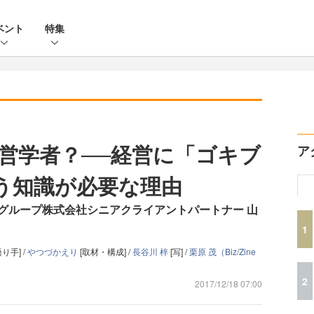
ベント
特集
営学者？──経営に「ゴキブ
ア
う知識が必要な理由
グループ株式会社シニアクライアントパートナー 山
1
語り手] /
やつづかえり
[取材・構成] /
長谷川 梓
[写] /
栗原 茂（Biz/Zine
2
2017/12/18 07:00