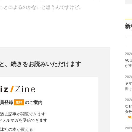
ことによるのかな、と思うんですけど。
新
2026
VC
と、
続きをお読みいただけます
が投
2026
ヤマ
掛け
2026
員登録
のご案内
無料
なぜ
タ分
過去記事が閲覧できます
N
定メルマガを受信できます
2026
泳社の本が買える！