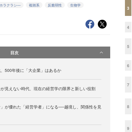
ホラクラシ―
複雑系
反脆弱性
生物学
3
4
5
目次
6
、500年後に「大企業」はあるか
7
来が見えない時代、現在の経営学の限界と新しい役割
8
」が優れた「経営学者」になる──越境し、関係性を見
9