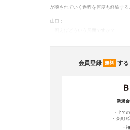
が壊されていく過程を何度も経験する
山口
：
例えばどういう局面ですか？
会員登録
する
無料
新規会
・全ての
・会員限
・翔