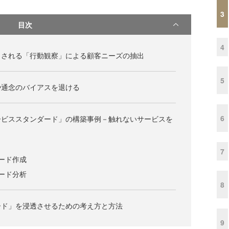
3
目次
4
目される「行動観察」による顧客ニーズの抽出
5
や通念のバイアスを退ける
6
ービススタンダード」の構築事例－触れないサービスを
7
ード作成
ード分析
8
ード」を浸透させるための考え方と方法
9