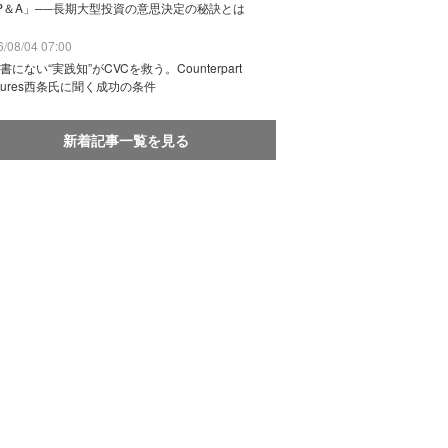
P＆A」──長期大型投資の意思決定の秘訣とは
/08/04 07:00
書にない“実践知”がCVCを救う。Counterpart
ntures西条氏に聞く成功の条件
新着記事一覧を見る