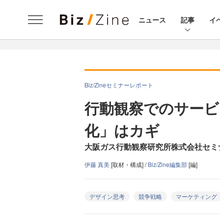
ニュース
記事
イ
Biz/Zineセミナーレポート
行動観察でのサービ
化」はカギ
大阪ガス行動観察研究所株式会社セミ
伊藤 真美
[取材・構成] /
Biz/Zine編集部
[編]
デザイン思考
競争戦略
マーケティング