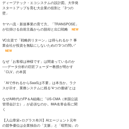
ディープテック・エコシステムの設計図。大学発
スタートアップを育む大企業の役割と「3つの
壁」
ヤマハ流・新規事業の育て方。「TRANSPOSE」
が仕掛ける自前主義からの脱却と出口戦略
NEW
VC出資で「戦略的リターン」は得られるか？ 事
業会社が投資を無駄にしないための“3つの問い”
NEW
なぜ「お客様は神様です」は間違っているのか
──データ分析の巨匠フェーダー教授が明かす
「CLV」の本質
「AIで作れるからSaaSは不要」は本当か。ラク
スが示す、業務システムに残る“4つの価値”とは
なぜAI時代のFP＆A組織に「US-CMA（米国公認
管理会計士）」が必須なのか。IMA名誉会長に聞
く
【入山章栄×ログラス布川】AIエージェント元年
の競争優位は企業独自の「文脈」と「暗黙知」の