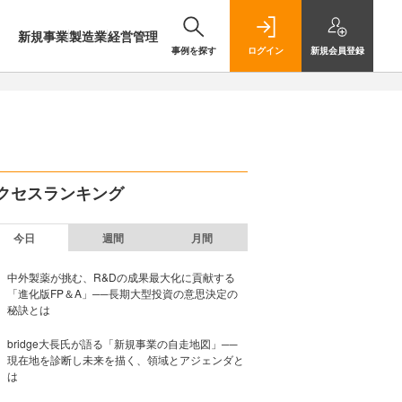
新規事業
製造業
経営管理
事例を探す
ログイン
新規
会員登録
クセスランキング
今日
週間
月間
中外製薬が挑む、R&Dの成果最大化に貢献する
「進化版FP＆A」──長期大型投資の意思決定の
秘訣とは
bridge大長氏が語る「新規事業の自走地図」──
現在地を診断し未来を描く、領域とアジェンダと
は