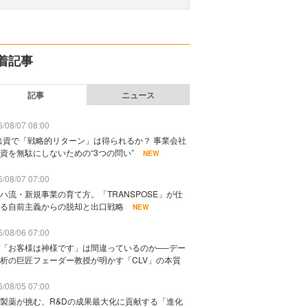
着記事
記事
ニュース
/08/07 08:00
出資で「戦略的リターン」は得られるか？ 事業会社
資を無駄にしないための“3つの問い”
NEW
/08/07 07:00
ハ流・新規事業の育て方。「TRANSPOSE」が仕
る自前主義からの脱却と出口戦略
NEW
/08/06 07:00
「お客様は神様です」は間違っているのか──デー
析の巨匠フェーダー教授が明かす「CLV」の本質
/08/05 07:00
製薬が挑む、R&Dの成果最大化に貢献する「進化