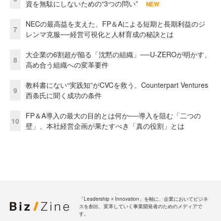
資を無駄にしないための“3つの問い”
NEW
NECの最高益を支えた、FP＆Aによる短期と長期利益のジ
7
レンマ克服──経営可視化と人材育成の秘訣とは
大企業の6割超が陥る「沈黙の組織」──U-ZEROが明かす、
8
高め合う組織への変革要件
教科書にない“実践知”がCVCを救う。Counterpart Ventures
9
西条氏に聞く成功の条件
FP＆A導入の最大の目的とは何か──導入を阻む「二つの
10
壁」、本社経営企画が果たすべき「真の役割」とは
「Leadership ☓ Innovation」を軸に、企業においてビジネ
スを創出、変革していく事業開発者のためのメディアで
す。