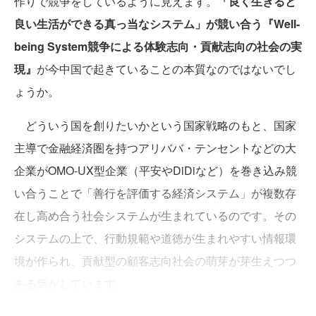
作りで競争をしているように見えます。
「良く生きると
良い生活ができる真っ当なシステム」が競い合う『Well-
being System競争による体験志向・貢献志向の社会の実
現』
が今中国で起きていることの本質なのではないでし
ょうか。
どういう国を創りたいかという国家戦略のもと、国家
主導で金融経済圏を持つアリババ・テンセントなどの大
企業がOMO-UX型企業（平安やDiDiなど）を巻き込み競
い合うことで「善行を評価する経済システム」が複数存
在し高め合う社会システムが生まれているのです。その
システムの上で、行動規範や道徳が生まれやすい情報環
境が作られ、貢献型の顧客志向社会の萌芽が芽生えつつ
ある気がしています。