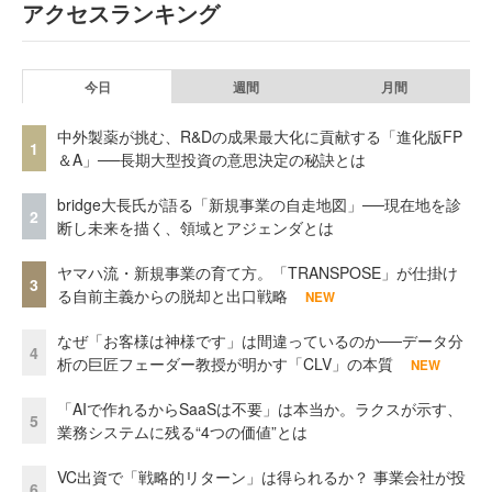
アクセスランキング
今日
週間
月間
中外製薬が挑む、R&Dの成果最大化に貢献する「進化版FP
1
＆A」──長期大型投資の意思決定の秘訣とは
bridge大長氏が語る「新規事業の自走地図」──現在地を診
2
断し未来を描く、領域とアジェンダとは
ヤマハ流・新規事業の育て方。「TRANSPOSE」が仕掛け
3
る自前主義からの脱却と出口戦略
NEW
なぜ「お客様は神様です」は間違っているのか──データ分
4
析の巨匠フェーダー教授が明かす「CLV」の本質
NEW
「AIで作れるからSaaSは不要」は本当か。ラクスが示す、
5
業務システムに残る“4つの価値”とは
VC出資で「戦略的リターン」は得られるか？ 事業会社が投
6