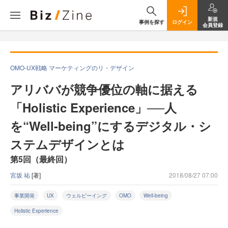
新規
事例を探す
ログイン
会員登録
OMO-UX戦略 マーケティングのリ・デザイン
アリババが競争優位の軸に据える
「Holistic Experience」──人
を“Well-being”にするデジタル・シ
ステムデザインとは
第5回（最終回）
宮坂 祐
[著]
2018/08/27 07:00
事業開発
UX
ウェルビーイング
OMO
Well-being
Holistic Experience