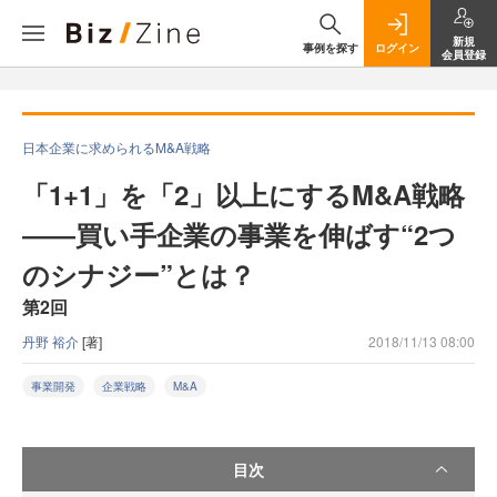
新規
事例を探す
ログイン
会員登録
日本企業に求められるM&A戦略
「1+1」を「2」以上にするM&A戦略
――買い手企業の事業を伸ばす“2つ
のシナジー”とは？
第2回
丹野 裕介
[著]
2018/11/13 08:00
事業開発
企業戦略
M&A
目次