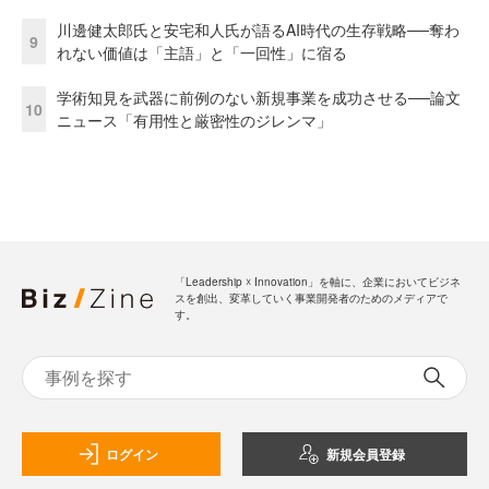
川邊健太郎氏と安宅和人氏が語るAI時代の生存戦略──奪わ
9
れない価値は「主語」と「一回性」に宿る
学術知見を武器に前例のない新規事業を成功させる──論文
10
ニュース「有用性と厳密性のジレンマ」
「Leadership ☓ Innovation」を軸に、企業においてビジネ
スを創出、変革していく事業開発者のためのメディアで
す。
ログイン
新規会員登録