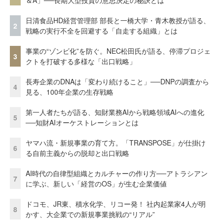
＆A」──長期大型投資の意思決定の秘訣とは
日清食品HD経営管理部 部長と一橋大学・青木教授が語る、
2
戦略の実行不全を回避する「自走する組織」とは
事業の“ゾンビ化”を防ぐ。NEC松田氏が語る、停滞プロジェ
3
クトを打破する多様な「出口戦略」
長寿企業のDNAは「変わり続けること」──DNPの調査から
4
見る、100年企業の生存戦略
第一人者たちが語る、知財業務AIから戦略領域AIへの進化
5
──知財AIオーケストレーションとは
ヤマハ流・新規事業の育て方。「TRANSPOSE」が仕掛け
6
る自前主義からの脱却と出口戦略
AI時代の自律型組織とカルチャーの作り方──アトラシアン
7
に学ぶ、新しい「経営のOS」が生む企業価値
ドコモ、JR東、積水化学、リコー発！ 社内起業家4人が明
8
かす、大企業での新規事業挑戦の“リアル”