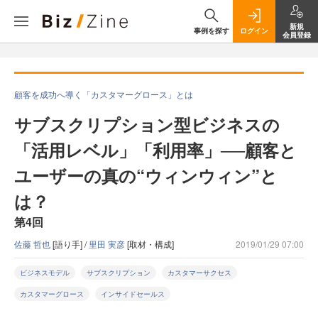
新規
事例を探す
ログイン
会員登録
顧客を成功へ導く「カスタマーグロース」とは
サブスクリプション型ビジネスの
「活用レベル」「利用率」──顧客と
ユーザーの真の“ウィンウィン”と
は？
第4回
佐藤 哲也
[語り手] /
里田 実彦
[取材・構成]
2019/01/29 07:00
ビジネスモデル
サブスクリプション
カスタマーサクセス
カスタマーグロース
インサイドセールス