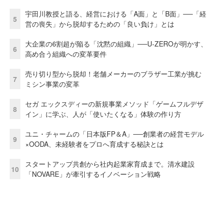
宇田川教授と語る、経営における「A面」と「B面」──「経
5
営の喪失」から脱却するための「良い負け」とは
大企業の6割超が陥る「沈黙の組織」──U-ZEROが明かす、
6
高め合う組織への変革要件
売り切り型から脱却！老舗メーカーのブラザー工業が挑む
7
ミシン事業の変革
セガ エックスディーの新規事業メソッド「ゲームフルデザ
8
イン」に学ぶ、人が「使いたくなる」体験の作り方
ユニ・チャームの「日本版FP＆A」──創業者の経営モデル
9
×OODA、未経験者をプロへ育成する秘訣とは
スタートアップ共創から社内起業家育成まで。清水建設
10
「NOVARE」が牽引するイノベーション戦略