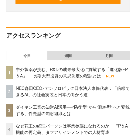
アクセスランキング
今日
週間
月間
中外製薬が挑む、R&Dの成果最大化に貢献する「進化版FP
1
＆A」──長期大型投資の意思決定の秘訣とは
NEW
NEC森田CEO×アンソロピック日本法人東條代表：「信頼で
2
きるAI」の社会実装と日本の向かう道
ダイキン工業の知財AI活用──“防衛型”から“戦略型”へと変貌
3
する、伴走型の知財組織とは
なぜ花王の経理パーソンは事業参謀になれるのか──FP＆A
4
機能の再定義、タフアサインメントでの人材育成