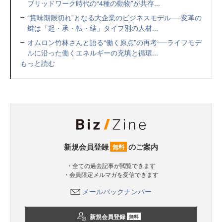
ブリッドワーク時代の“4種の動物”が共存...
“賞味期限切れ”となる大企業のビジネスモデル──変革の
鍵は「起・承・転・結」タイプ別の人材...
オムロン竹林さんと語る“働く原点”の再考──ライフモデ
ルに沿った働くエネルギーの充填と循環...
もっと読む
新規会員登録
のご案内
無料
・全ての過去記事が閲覧できます
・会員限定メルマガを受信できます
メールバックナンバー
新規会員登録
無料