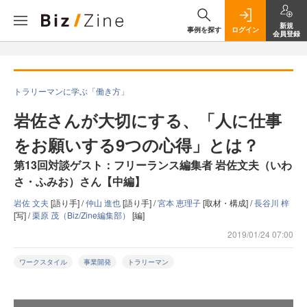
新規
事例を探す
ログイン
会員登録
トラリーマンに学ぶ「働き方」
岩佐さんが大切にする、「人に仕事
をお願いする9つの心得」とは？
第13回対談ゲスト：フリーランス編集者 岩佐文夫（いわ
さ・ふみお）さん【中編】
岩佐 文夫
[語り手] /
仲山 進也
[語り手] /
宮本 恵理子
[取材・構成] /
長谷川 梓
[写] /
栗原 茂（Biz/Zine編集部）
[編]
2019/01/24 07:00
ワークスタイル
事業開発
トラリーマン