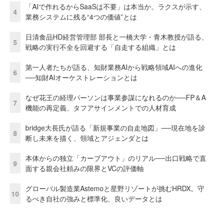
「AIで作れるからSaaSは不要」は本当か。ラクスが示す、
4
業務システムに残る“4つの価値”とは
日清食品HD経営管理部 部長と一橋大学・青木教授が語る、
5
戦略の実行不全を回避する「自走する組織」とは
第一人者たちが語る、知財業務AIから戦略領域AIへの進化
6
──知財AIオーケストレーションとは
なぜ花王の経理パーソンは事業参謀になれるのか──FP＆A
7
機能の再定義、タフアサインメントでの人材育成
bridge大長氏が語る「新規事業の自走地図」──現在地を診
8
断し未来を描く、領域とアジェンダとは
本体からの独立「カーブアウト」のリアル──出口戦略で直
9
面する親会社頼みの限界とVCの評価軸
グローバル製造業Astemoと星野リゾートが挑むHRDX。守
10
るべき自社の強みと標準化、良いデータとは