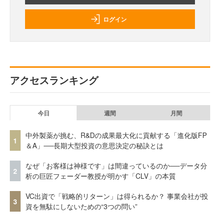
ログイン
アクセスランキング
今日
週間
月間
中外製薬が挑む、R&Dの成果最大化に貢献する「進化版FP
1
＆A」──長期大型投資の意思決定の秘訣とは
なぜ「お客様は神様です」は間違っているのか──データ分
2
析の巨匠フェーダー教授が明かす「CLV」の本質
VC出資で「戦略的リターン」は得られるか？ 事業会社が投
3
資を無駄にしないための“3つの問い”