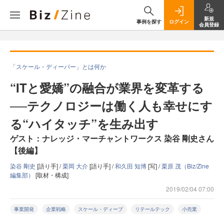
新規
事例を探す
ログイン
会員登録
「スケール・ディーパー」とは何か
“ITと愛嬌”の融合が業界を変革する
──テクノロジーは働く人も幸せにす
る“ハイタッチ”を生み出す
ゲスト：ナレッジ・マーチャントワークス 染谷 剛史さん
【後編】
染谷 剛史
[語り手] /
栗岡 大介
[語り手] /
和久田 知博
[写] /
栗原 茂（Biz/Zine
編集部）
[取材・構成]
2019/02/04 07:00
事業開発
企業戦略
スケール・ディープ
リテールテック
小売業