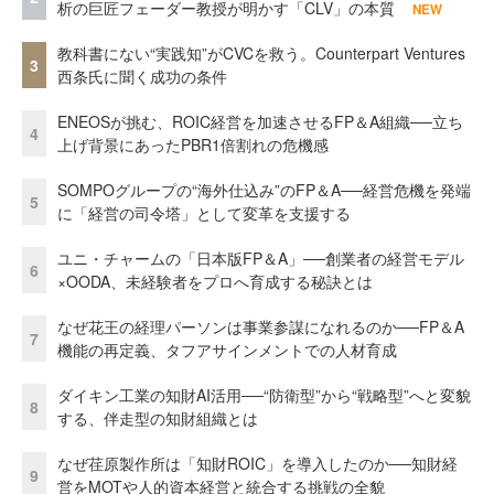
析の巨匠フェーダー教授が明かす「CLV」の本質
NEW
教科書にない“実践知”がCVCを救う。Counterpart Ventures
3
西条氏に聞く成功の条件
ENEOSが挑む、ROIC経営を加速させるFP＆A組織──立ち
4
上げ背景にあったPBR1倍割れの危機感
SOMPOグループの“海外仕込み”のFP＆A──経営危機を発端
5
に「経営の司令塔」として変革を支援する
ユニ・チャームの「日本版FP＆A」──創業者の経営モデル
6
×OODA、未経験者をプロへ育成する秘訣とは
なぜ花王の経理パーソンは事業参謀になれるのか──FP＆A
7
機能の再定義、タフアサインメントでの人材育成
ダイキン工業の知財AI活用──“防衛型”から“戦略型”へと変貌
8
する、伴走型の知財組織とは
なぜ荏原製作所は「知財ROIC」を導入したのか──知財経
9
営をMOTや人的資本経営と統合する挑戦の全貌