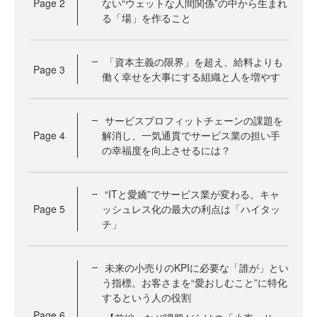
Page
2
ない“ウェットな人間関係”の中から生まれ
る「場」を作ること
「資本主義の限界」を超え、給料よりも
Page
3
働く幸せを大事にする組織と人を増やす
サービスプロフィットチェーンの課題を
Page
4
解消し、一気通貫でサービス業の担い手
の幸福度を向上させるには？
“ITと愛嬌”でサービス業が変わる。キャ
Page
5
ッシュレス化の最大の利点は「ハイタッ
チ」
未来の小売りのKPIに必要な「誰が」とい
う指標。お客さまを“愛おしむこと”に特化
するという人の役割
Page
6