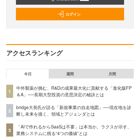
ログイン
アクセスランキング
今日
週間
月間
中外製薬が挑む、R&Dの成果最大化に貢献する「進化版FP
1
＆A」──長期大型投資の意思決定の秘訣とは
bridge大長氏が語る「新規事業の自走地図」──現在地を診
2
断し未来を描く、領域とアジェンダとは
「AIで作れるからSaaSは不要」は本当か。ラクスが示す、
3
業務システムに残る“4つの価値”とは