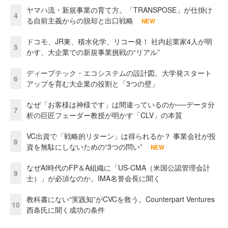
ヤマハ流・新規事業の育て方。「TRANSPOSE」が仕掛け
4
る自前主義からの脱却と出口戦略
NEW
ドコモ、JR東、積水化学、リコー発！ 社内起業家4人が明
5
かす、大企業での新規事業挑戦の“リアル”
ディープテック・エコシステムの設計図。大学発スタート
6
アップを育む大企業の役割と「3つの壁」
なぜ「お客様は神様です」は間違っているのか──データ分
7
析の巨匠フェーダー教授が明かす「CLV」の本質
VC出資で「戦略的リターン」は得られるか？ 事業会社が投
8
資を無駄にしないための“3つの問い”
NEW
なぜAI時代のFP＆A組織に「US-CMA（米国公認管理会計
9
士）」が必須なのか。IMA名誉会長に聞く
教科書にない“実践知”がCVCを救う。Counterpart Ventures
10
西条氏に聞く成功の条件