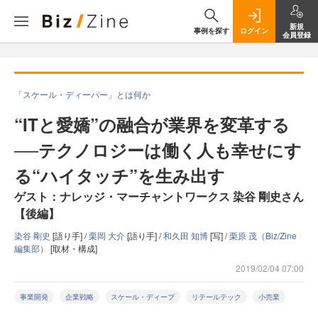
新規
事例を探す
ログイン
会員登録
「スケール・ディーパー」とは何か
“ITと愛嬌”の融合が業界を変革する
──テクノロジーは働く人も幸せにす
る“ハイタッチ”を生み出す
ゲスト：ナレッジ・マーチャントワークス 染谷 剛史さん
【後編】
染谷 剛史
[語り手] /
栗岡 大介
[語り手] /
和久田 知博
[写] /
栗原 茂（Biz/Zine
編集部）
[取材・構成]
2019/02/04 07:00
事業開発
企業戦略
スケール・ディープ
リテールテック
小売業